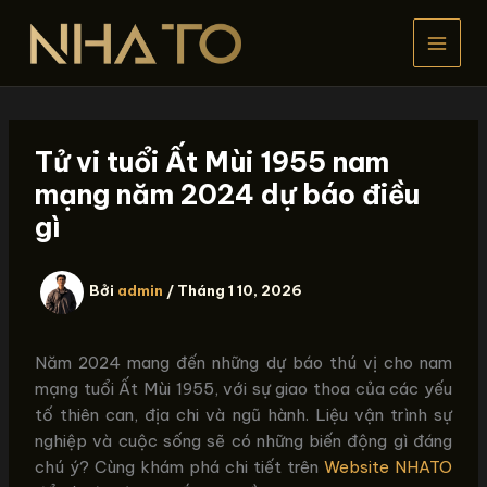
Nhảy
tới
nội
dung
Tử vi tuổi Ất Mùi 1955 nam
mạng năm 2024 dự báo điều
gì
Bởi
admin
/
Tháng 1 10, 2026
Năm 2024 mang đến những dự báo thú vị cho nam
mạng tuổi Ất Mùi 1955, với sự giao thoa của các yếu
tố thiên can, địa chi và ngũ hành. Liệu vận trình sự
nghiệp và cuộc sống sẽ có những biến động gì đáng
chú ý? Cùng khám phá chi tiết trên
Website NHATO