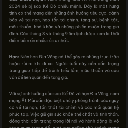
2024 sẽ bị sao Kế Đô chiếu mệnh. Đây là một hung
tinh có thể mang đến những ảnh hưởng tiêu cực, cảnh
báo về tai nạn, hao tổn tài chính, tang sự, bệnh tật,
mâu thuẫn, khó khăn và những phiền muộn trong gia
đình. Các tháng 3 và tháng 9 âm lịch được xem là thời
điểm tiềm ẩn nhiều rủi ro nhất.
Hạn:
Niên hạn Địa Võng có thể gây ra những trục trặc
hoặc rủi ro khi đi xa. Người tuổi này cần cẩn trọng
trong giao tiếp để tránh hiểu lầm, mâu thuẫn và các
vấn đề liên quan đến tang gia.
Với sự ảnh hưởng của sao Kế Đô và hạn Địa Võng, nam
mạng Ất Mùi cần đặc biệt chú ý phòng tránh các nguy
cơ về tai nạn, tổn thất tài chính và các mối quan hệ
phức tạp. Việc giữ gìn sức khỏe thể chất và tinh thần,
đồng thời cẩn trọng trong lời nói và hành động là vô
cùng quan trọng để vượt qua những thử thách trong