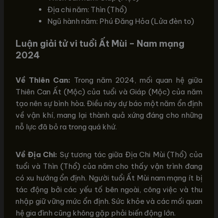
Địa chi năm: Thìn (Thổ)
Ngũ hành năm: Phú Đăng Hỏa (Lửa đèn to)
Luận giải tử vi tuổi Ất Mùi – Nam mạng
2024
Về Thiên Can:
Trong năm 2024, mối quan hệ giữa
Thiên Can Ất (Mộc) của tuổi và Giáp (Mộc) của năm
tạo nên sự bình hòa. Điều này dự báo một năm ổn định
về vận khí, mang lại thành quả xứng đáng cho những
nỗ lực đã bỏ ra trong quá khứ.
Về Địa Chi:
Sự tương tác giữa Địa Chi Mùi (Thổ) của
tuổi và Thìn (Thổ) của năm cho thấy vận trình đang
có xu hướng ổn định. Người tuổi Ất Mùi nam mạng ít bị
tác động bởi các yếu tố bên ngoài, công việc và thu
nhập giữ vững mức ổn định. Sức khỏe và các mối quan
hệ gia đình cũng không gặp phải biến động lớn.