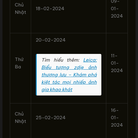
09-
Chủ
18-02-2024
01-
Nhật
2024
20-02-2024
11-
Thứ
Tìm hiểu thêm:
Leica:
01-
Ba
Biểu tượng zdję ảnh
2024
thượng lưu – Khám phá
kiệt tác mọi nhiếp ảnh
gia khao khát
16-
Chủ
25-02-2024
01-
Nhật
2024