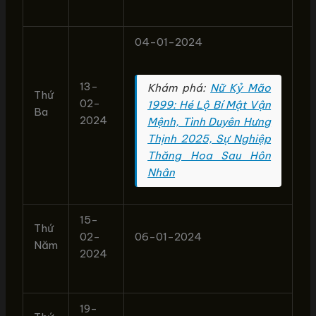
04-01-2024
13-
Khám phá:
Nữ Kỷ Mão
Thứ
02-
1999: Hé Lộ Bí Mật Vận
Ba
2024
Mệnh, Tình Duyên Hưng
Thịnh 2025, Sự Nghiệp
Thăng Hoa Sau Hôn
Nhân
15-
Thứ
02-
06-01-2024
Năm
2024
19-