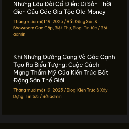
Những Lâu Đài Cổ Điển: Di Sản Thời
Gian Của Các Gia Tộc Old Money
Tháng mười một 19, 2025
/
Bất Động Sản &
Showroom Cao Cấp
,
Biệt Thự
,
Blog
,
Tin tức
/ Bởi
admin
Khi Những Đường Cong Và Góc Cạnh
Tạo Ra Biểu Tượng: Cuộc Cách
Mạng Thẩm Mỹ Của Kiến Trúc Bất
Động Sản Thế Giới
Tháng mười một 19, 2025
/
Blog
,
Kiến Trúc & Xây
Dựng
,
Tin tức
/ Bởi
admin