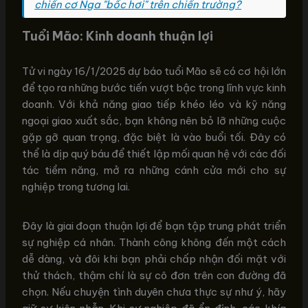
chiến cơ Nga "bốc hơi" trên chiến trường?
Tuổi Mão: Kinh doanh thuận lợi
Tử vi ngày 16/1/2025 dự báo tuổi Mão sẽ có cơ hội lớn
để tạo ra những bước tiến vượt bậc trong lĩnh vực kinh
doanh. Với khả năng giao tiếp khéo léo và kỹ năng
ngoại giao xuất sắc, bạn không nên bỏ lỡ những cuộc
gặp gỡ quan trọng, đặc biệt là vào buổi tối. Đây có
thể là dịp quý báu để thiết lập mối quan hệ với các đối
tác tiềm năng, mở ra những cánh cửa mới cho sự
nghiệp trong tương lai.
Đây là giai đoạn thuận lợi để bạn tập trung phát triển
sự nghiệp cá nhân. Thành công không đến một cách
dễ dàng, và đôi khi bạn phải chấp nhận đối mặt với
thử thách, thậm chí là sự cô đơn trên con đường đã
chọn. Nếu chuyện tình duyên chưa thực sự như ý, hãy