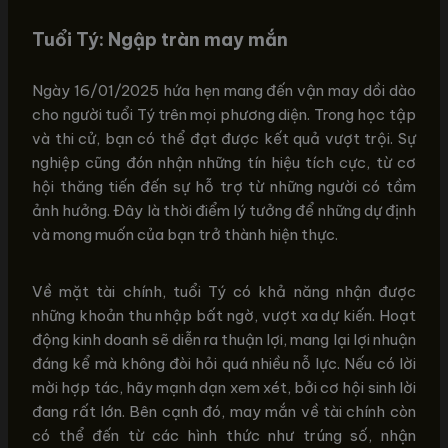
Tuổi Tý: Ngập tràn may mắn
Ngày 16/01/2025 hứa hẹn mang đến vận may dồi dào
cho người tuổi Tý trên mọi phương diện. Trong học tập
và thi cử, bạn có thể đạt được kết quả vượt trội. Sự
nghiệp cũng đón nhận những tín hiệu tích cực, từ cơ
hội thăng tiến đến sự hỗ trợ từ những người có tầm
ảnh hưởng. Đây là thời điểm lý tưởng để những dự định
và mong muốn của bạn trở thành hiện thực.
Về mặt tài chính, tuổi Tý có khả năng nhận được
những khoản thu nhập bất ngờ, vượt xa dự kiến. Hoạt
động kinh doanh sẽ diễn ra thuận lợi, mang lại lợi nhuận
đáng kể mà không đòi hỏi quá nhiều nỗ lực. Nếu có lời
mời hợp tác, hãy mạnh dạn xem xét, bởi cơ hội sinh lời
đang rất lớn. Bên cạnh đó, may mắn về tài chính còn
có thể đến từ các hình thức như trúng số, nhận