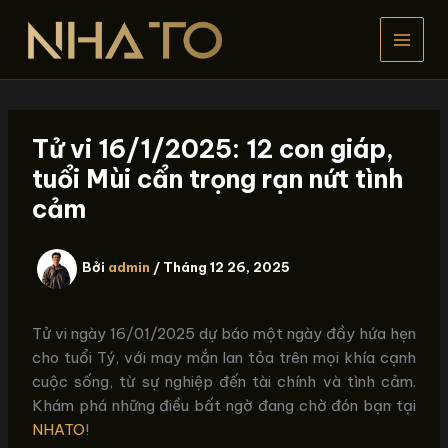
Nhảy
tới
nội
dung
Tử vi 16/1/2025: 12 con giáp,
tuổi Mùi cẩn trọng rạn nứt tình
cảm
Bởi
admin
/
Tháng 12 26, 2025
Tử vi ngày 16/01/2025 dự báo một ngày đầy hứa hẹn
cho tuổi Tý, với may mắn lan tỏa trên mọi khía cạnh
cuộc sống, từ sự nghiệp đến tài chính và tình cảm.
Khám phá những điều bất ngờ đang chờ đón bạn tại
NHATO
!