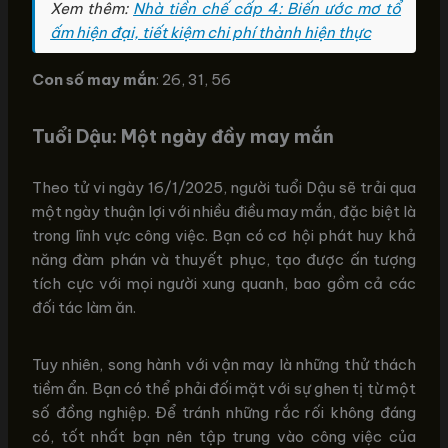
Xem thêm:
Nhà tiền chế cấp 4: Biến ước mơ tổ
ấm hiện đại, tiết kiệm chi phí thành hiện thực
Con số may mắn
: 26, 31, 56
Tuổi Dậu: Một ngày đầy may mắn
Theo tử vi ngày 16/1/2025, người tuổi Dậu sẽ trải qua
một ngày thuận lợi với nhiều điều may mắn, đặc biệt là
trong lĩnh vực công việc. Bạn có cơ hội phát huy khả
năng đàm phán và thuyết phục, tạo được ấn tượng
tích cực với mọi người xung quanh, bao gồm cả các
đối tác làm ăn.
Tuy nhiên, song hành với vận may là những thử thách
tiềm ẩn. Bạn có thể phải đối mặt với sự ghen tị từ một
số đồng nghiệp. Để tránh những rắc rối không đáng
có, tốt nhất bạn nên tập trung vào công việc của