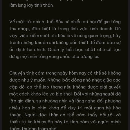
làm lung lay tinh thần.
Về mặt tài chính, tuổi Sửu có nhiều cơ hội để gia tăng
thu nhập, đặc biệt là trong lĩnh vực kinh doanh. Dù
vậy, việc kiểm soát chi tiêu là vô cùng quan trọng, hãy
tránh những khoản chi không cần thiết để đảm bảo sự
ổn định tài chính. Quản lý tiền bạc chặt chẽ sẽ tạo
dựng một nền tảng vững chắc cho tương lai.
Chuyện tình cảm trong ngày hôm nay có thể sẽ không
được như ý muốn. Những bất đồng nhỏ nhặt giữa các
cặp đôi có thể leo thang nếu không được giải quyết
một cách khéo léo và kịp thời. Đối với những người đã
lập gia đình, sự nhường nhịn và lắng nghe đối phương
nhiều hơn là chìa khóa để duy trì mối quan hệ hòa
thuận. Người độc thân có thể cảm thấy bối rối và
thiếu tự tin khi muốn bày tỏ tình cảm với người mình
thầm thương trộm nhớ.