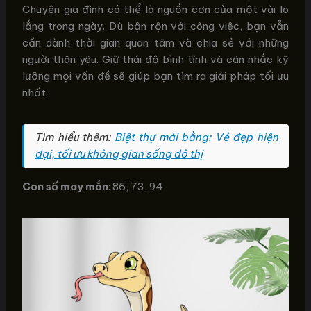
Chuyện gia đình có thể là nguồn cơn của một vài lo
lắng trong ngày. Dù bận rộn với công việc, bạn vẫn
cần dành thời gian quan tâm và chia sẻ với những
người thân yêu. Giữ thái độ bình tĩnh và cân nhắc kỹ
lưỡng mọi vấn đề sẽ giúp bạn tìm ra giải pháp tối ưu
nhất.
Tìm hiểu thêm:
Biệt thự mái bằng: Vẻ đẹp hiện
đại, tối ưu không gian sống đô thị
Con số may mắn
: 86, 73, 94