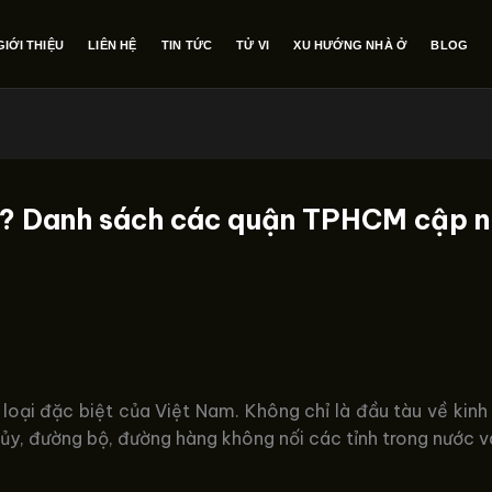
GIỚI THIỆU
LIÊN HỆ
TIN TỨC
TỬ VI
XU HƯỚNG NHÀ Ở
BLOG
? Danh sách các quận TPHCM cập n
loại đặc biệt của Việt Nam. Không chỉ là đầu tàu về kinh 
ủy, đường bộ, đường hàng không nối các tỉnh trong nước v