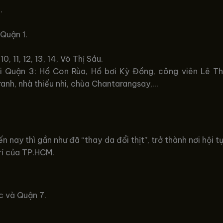
.
Quận 1.
0, 11, 12, 13, 14, Võ Thị Sáu.
 tại Quận 3: Hồ Con Rùa, Hồ bơi Kỳ Đồng, công viên Lê T
ranh, nhà thiếu nhi, chùa Chantarangsay,…
n nay thì gần như đã “thay da đổi thịt”, trở thành nơi hội
rí của TP.HCM.
c và Quận 7.