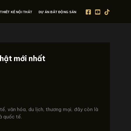
THIẾT KẾ NỘI THẤT
DỰ ÁN BẤT ĐỘNG SẢN
hật mới nhất
tế, văn hóa, du lịch, thương mại, đây còn là
à quốc tế.