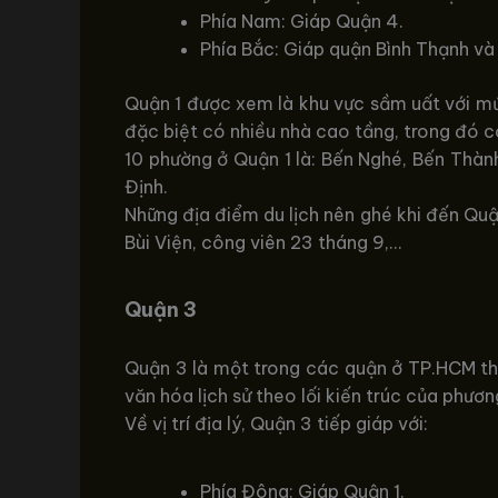
Phía Nam: Giáp Quận 4.
Phía Bắc: Giáp quận Bình Thạnh và
Quận 1 được xem là khu vực sầm uất với mứ
đặc biệt có nhiều nhà cao tầng, trong đó c
10 phường ở Quận 1 là: Bến Nghé, Bến Thàn
Định.
Những địa điểm du lịch nên ghé khi đến Quậ
Bùi Viện, công viên 23 tháng 9,…
Quận 3
Quận 3 là một trong các quận ở TP.HCM thàn
văn hóa lịch sử theo lối kiến trúc của phươn
Về vị trí địa lý, Quận 3 tiếp giáp với:
Phía Đông: Giáp Quận 1.