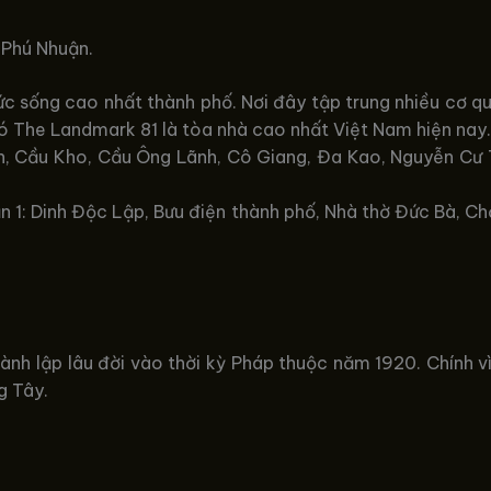
 Phú Nhuận.
c sống cao nhất thành phố. Nơi đây tập trung nhiều cơ qu
ó The Landmark 81 là tòa nhà cao nhất Việt Nam hiện nay.
h, Cầu Kho, Cầu Ông Lãnh, Cô Giang, Đa Kao, Nguyễn Cư 
n 1: Dinh Độc Lập, Bưu điện thành phố, Nhà thờ Đức Bà, C
h lập lâu đời vào thời kỳ Pháp thuộc năm 1920. Chính vì 
g Tây.