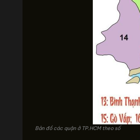
Bản đồ các quận ở TP.HCM theo số