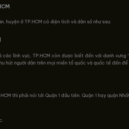
.HCM
, huyện ở TP.HCM có diện tích và dân số như sau:
M
ả các lĩnh vực, TP.HCM còn được biết đến với danh xưng “
u hút người dân trên mọi miền tổ quốc và quốc tế đến để 
HCM thì phải nói tới Quận 1 đầu tiên. Quận 1 hay quận Nhất 
c.