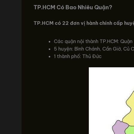
TP.HCM Có Bao Nhiêu Quận?
TP.HCM có 22 đơn vị hành chính cấp huyệ
Các quận nội thành TP.HCM: Quận 1, 3
5 huyện: Bình Chánh, Cần Giờ, Củ C
1 thành phố: Thủ Đức