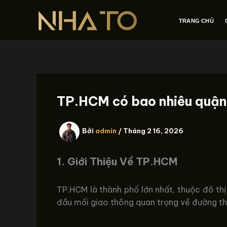
Nhảy
tới
TRANG CHỦ
nội
dung
TP.HCM có bao nhiêu quận
Bởi
admin
/
Tháng 2 16, 2026
1. Giới Thiệu Về TP.HCM
TP.HCM là thành phố lớn nhất, thuộc đô thị 
đầu mối giao thông quan trọng về đường th