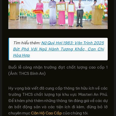
Tìm hiểu thêm:
Nữ Quý Hợi 1983: Vận Trình 2025
Bứt Phá Với Ngũ Hành Tương Khắc, Can Chi
Hòa Hợp
Buổi lễ công nhận trường đạt chất lượng cao cấp 1
(Ảnh: THCS Bình An)
Hy vọng bài viết đã cung cấp thông tin hữu ích về các
trường THCS chất lượng tại khu vực Masteri An Phú.
Để khám phá thêm những thông tin đáng giá về các dự
án bất động sản và các tiện ích đi kèm, đừng bỏ lỡ
chuyên mục
Căn Hộ Cao Cấp
của chúng tôi.