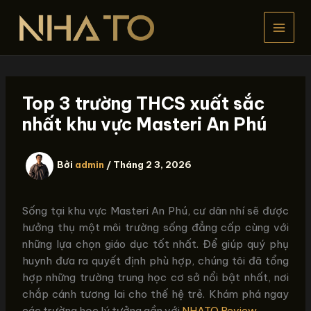
Nhảy
tới
nội
dung
Top 3 trường THCS xuất sắc
nhất khu vực Masteri An Phú
Bởi
admin
/
Tháng 2 3, 2026
Sống tại khu vực Masteri An Phú, cư dân nhí sẽ được
hưởng thụ một môi trường sống đẳng cấp cùng với
những lựa chọn giáo dục tốt nhất. Để giúp quý phụ
huynh đưa ra quyết định phù hợp, chúng tôi đã tổng
hợp những trường trung học cơ sở nổi bật nhất, nơi
chắp cánh tương lai cho thế hệ trẻ. Khám phá ngay
các trường học lý tưởng gần với
NHATO Review
.