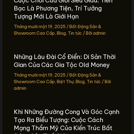
Cuộc Chơi Của Giới Siêu Giàu: Tiền
Bạc Là Phương Tiện, Trí Tưởng
Tượng Mới Là Giới Hạn
Tháng mười một 19, 2025
/
Bất Động Sản &
Showroom Cao Cấp
,
Blog
,
Tin tức
/ Bởi
admin
Những Lâu Đài Cổ Điển: Di Sản Thời
Gian Của Các Gia Tộc Old Money
Tháng mười một 19, 2025
/
Bất Động Sản &
Showroom Cao Cấp
,
Biệt Thự
,
Blog
,
Tin tức
/ Bởi
admin
Khi Những Đường Cong Và Góc Cạnh
Tạo Ra Biểu Tượng: Cuộc Cách
Mạng Thẩm Mỹ Của Kiến Trúc Bất