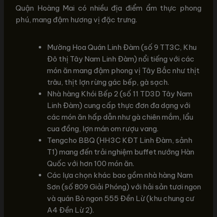
Quận Hoàng Mai có nhiều địa điểm ẩm thực phong
phú, mang đậm hương vị đặc trưng.
Mường Hoa Quán Linh Đàm (số 9 TT3C, Khu
Đô thị Tây Nam Linh Đàm) nổi tiếng với các
món ăn mang đậm phong vị Tây Bắc như thịt
trâu, thịt lợn rừng gác bếp, gà sạch.
Nhà hàng Khói Bếp 2 (số 11 TD3D Tây Nam
Linh Đàm) cung cấp thực đơn đa dạng với
các món ăn hấp dẫn như gà chiên mắm, lẩu
cua đồng, lợn mán om rượu vang.
Tengcho BBQ (HH3C KĐT Linh Đàm, sảnh
T1) mang đến trải nghiệm buffet nướng Hàn
Quốc với hơn 100 món ăn.
Các lựa chọn khác bao gồm nhà hàng Nam
Sơn (số 809 Giải Phóng) với hải sản tươi ngon
và quán Bò ngon 555 Đền Lừ (khu chung cư
A4 Đền Lừ 2).