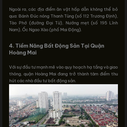
Ngoài ra, các địa điểm ăn vặt hấp dẫn không thể bỏ
qua: Bánh Đúc nóng Thanh Tùng (số 112 Trương Định),
Tào Phớ (đường Đại Từ), Nướng mẹt (số 195 Lĩnh
Nam), Ốc Ngao Xào (phố Mai Động).
4. Tiềm Năng Bất Động Sản Tại Quận
Hoàng Mai
Với sự đầu tư mạnh mẽ vào quy hoạch hạ tầng và giao
thông, quận Hoàng Mai đang trở thành tâm điểm thu
hút các nhà đầu tư bất động sản.