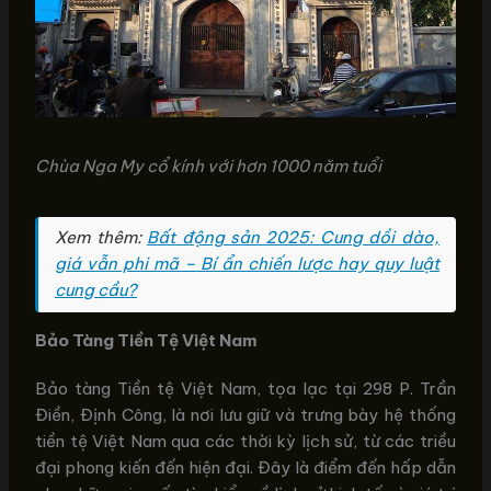
Chùa Nga My cổ kính với hơn 1000 năm tuổi
Xem thêm:
Bất động sản 2025: Cung dồi dào,
giá vẫn phi mã – Bí ẩn chiến lược hay quy luật
cung cầu?
Bảo Tàng Tiền Tệ Việt Nam
Bảo tàng Tiền tệ Việt Nam, tọa lạc tại 298 P. Trần
Điền, Định Công, là nơi lưu giữ và trưng bày hệ thống
tiền tệ Việt Nam qua các thời kỳ lịch sử, từ các triều
đại phong kiến đến hiện đại. Đây là điểm đến hấp dẫn