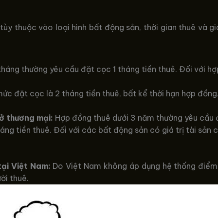
ùy thuộc vào loại hình bất động sản, thời gian thuê và gi
háng thường yêu cầu đặt cọc 1 tháng tiền thuê. Đối với h
c đặt cọc là 2 tháng tiền thuê, bất kể thời hạn hợp đồng
sở thương mại:
Hợp đồng thuê dưới 3 năm thường yêu cầu đ
áng tiền thuê. Đối với các bất động sản có giá trị tài sả
tại Việt Nam:
Do Việt Nam không áp dụng hệ thống điểm t
ời thuê.