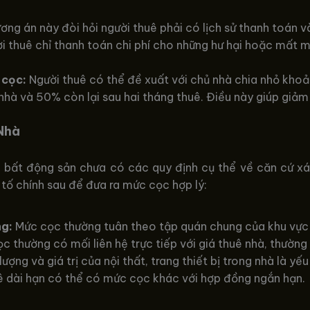
ng án này đòi hỏi người thuê phải có lịch sử thanh toán và
i thuê chỉ thanh toán chi phí cho những hư hại hoặc mất m
 cọc:
Người thuê có thể đề xuất với chủ nhà chia nhỏ khoản
hà và 50% còn lại sau hai tháng thuê. Điều này giúp giảm 
Nhà
h bất động sản chưa có các quy định cụ thể về căn cứ x
 tố chính sau để đưa ra mức cọc hợp lý:
ng:
Mức cọc thường tuân theo tập quán chung của khu vực 
 thường có mối liên hệ trực tiếp với giá thuê nhà, thường
lượng và giá trị của nội thất, trang thiết bị trong nhà là 
 dài hạn có thể có mức cọc khác với hợp đồng ngắn hạn.