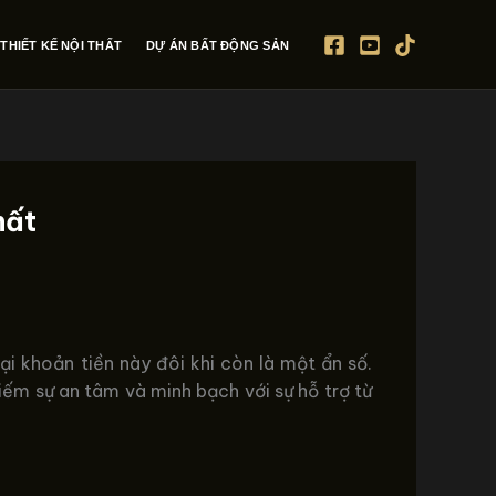
THIẾT KẾ NỘI THẤT
DỰ ÁN BẤT ĐỘNG SẢN
hất
ại khoản tiền này đôi khi còn là một ẩn số.
iếm sự an tâm và minh bạch với sự hỗ trợ từ