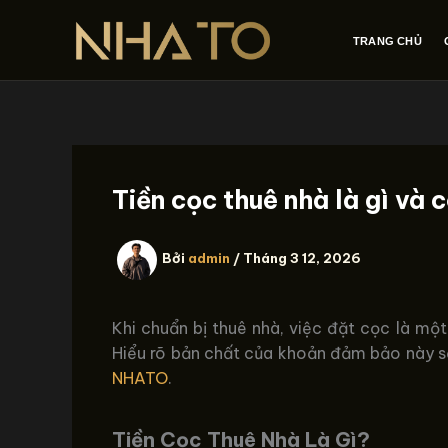
Nhảy
tới
TRANG CHỦ
nội
dung
Tiền cọc thuê nhà là gì và 
Bởi
admin
/
Tháng 3 12, 2026
Khi chuẩn bị thuê nhà, việc đặt cọc là một
Hiểu rõ bản chất của khoản đảm bảo này sẽ 
NHATO
.
Tiền Cọc Thuê Nhà Là Gì?