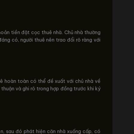
hoản tiền đặt cọc thuê nhà. Chủ nhà thường
đáng có, người thuê nên trao đổi rõ ràng với
uê hoàn toàn có thể đề xuất với chủ nhà về
thuận và ghi rõ trong hợp đồng trước khi ký
n, sau đó phát hiện căn nhà xuống cấp, có