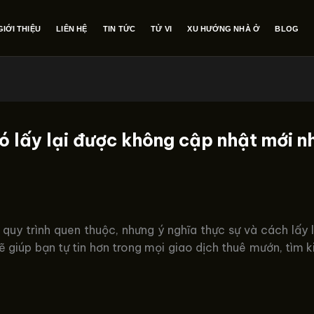
GIỚI THIỆU
LIÊN HỆ
TIN TỨC
TỬ VI
XU HƯỚNG NHÀ Ở
BLOG
có lấy lại được không cập nhật mới n
 quy trình quen thuộc, nhưng ý nghĩa thực sự và cách lấy l
giúp bạn tự tin hơn trong mọi giao dịch thuê mướn, tìm k