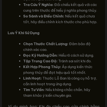
Tra Cứu Ý Nghĩa:
Đối chiếu kết quả với các
cung trên thước để hiểu ý nghĩa phong thủy.
So Sánh và Điều Chỉnh:
Nếu kết quả chưa
tốt, hãy điều chỉnh kích thước cho phù hợp.
Lưu Ý Khi Sử Dụng
Chọn Thước Chất Lượng:
Đảm bảo độ
chính xác cao.
Đọc Kỹ Hướng Dẫn:
Hiểu rõ cách sử dụng.
Tập Trung Cao Độ:
Tránh sai sót khi đo.
Kết Hợp Phong Thủy:
Áp dụng kiến thức
phong thủy để đạt hiệu quả tốt nhất.
Linh Hoạt:
Thước Lỗ Ban là công cụ hỗ trợ,
cần linh hoạt trong ứng dụng.
Tìm Tư Vấn:
Nếu không chắc chắn, hãy
tham khảo ý kiến chuyên gia.
Ví dụ minh họa:
Khi đo chiều cao cửa chính bằng