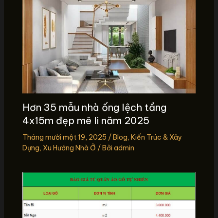
Hơn 35 mẫu nhà ống lệch tầng
4x15m đẹp mê li năm 2025
Tháng mười một 19, 2025
/
Blog
,
Kiến Trúc & Xây
Dựng
,
Xu Hướng Nhà Ở
/ Bởi
admin