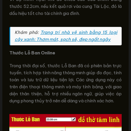
thước 52.2cm, nếu kết quả rơi vào cung Tài Lộc, đó là
dấu hiệu tốt cho tài chính gia đình.
Khám phá:
Trang trí nhà vệ sinh bằng 15 loại
cây xanh: Thơm mát, sạch sẽ, đẹp ngất ngây
Thước Lỗ Ban Online
Trong thời đại số, thước Lỗ Ban đã có phiên bản trực
tuyến, tích hợp tính năng thông minh giúp đo đạc, tính
toán và lưu trữ dữ liệu tiện lợi. Các ứng dụng này có
trên điện thoại thông minh và máy tính bảng, với giao
diện thân thiện, hỗ trợ nhiều ngôn ngữ, giúp việc áp
dụng phong thủy trở nên dễ dàng và chính xác hơn.