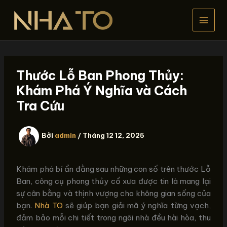
Nhảy
tới
nội
dung
Thước Lỗ Ban Phong Thủy:
Khám Phá Ý Nghĩa và Cách
Tra Cứu
Bởi
admin
/
Tháng 12 12, 2025
Khám phá bí ẩn đằng sau những con số trên thước Lỗ
Ban, công cụ phong thủy cổ xưa được tin là mang lại
sự cân bằng và thịnh vượng cho không gian sống của
bạn.
Nhà TO
sẽ giúp bạn giải mã ý nghĩa từng vạch,
đảm bảo mỗi chi tiết trong ngôi nhà đều hài hòa, thu