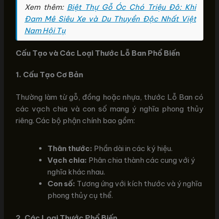
Xem thêm:
Biệt Thự Gỗ Óc Chó Triệu Đô: Khi
Đam Mê Siêu Xe và Du Thuyền Độc Nhất Việt
Nam Hội Tụ
Cấu Tạo và Các Loại Thước Lỗ Ban Phổ Biến
1. Cấu Tạo Cơ Bản
Thường làm từ gỗ, đồng hoặc nhựa, thước Lỗ Ban có
các vạch chia và con số mang ý nghĩa phong thủy
riêng. Các bộ phận chính bao gồm:
Thân thước:
Phần dài in các ký hiệu.
Vạch chia:
Phân chia thành các cung với ý
nghĩa khác nhau.
Con số:
Tương ứng với kích thước và ý nghĩa
phong thủy cụ thể.
2. Các Loại Thước Phổ Biến