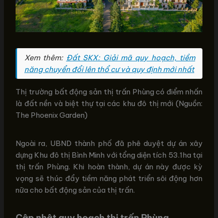
Xem thêm:
Đất SKX: Giải mã quy hoạch, tiềm
năng chuyển đổi lên thổ cư và quy định mới nhất
Thị trường bất động sản thị trấn Phùng có điểm nhấn
là đất nền và biệt thự tại các khu đô thị mới (Nguồn:
The Phoenix Garden)
Ngoài ra, UBND thành phố đã phê duyệt dự án xây
dựng Khu đô thị Bình Minh với tổng diện tích 53.1ha tại
thị trấn Phùng. Khi hoàn thành, dự án này được kỳ
vọng sẽ thúc đẩy tiềm năng phát triển sôi động hơn
nữa cho bất động sản của thị trấn.
Cập nhật quy hoạch thị trấn Phùng