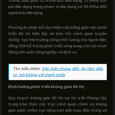
124ha, bao gồm 52.45ha đất dân dụng, 12.06ha đất
phi dân dụng trong phạm vi dân dụng và 59.49ha đất
ngoài khu dân dụng.
Phương án phân bổ này nhằm cân bằng giữa việc phát
triển đô thị hiện đại và bảo tồn cảnh quan truyền
thống, tạo môi trường sống chất lượng cho người dân,
đồng thời hỗ trợ sự phát triển song song của các hoạt
động sản xuất nông nghiệp và dịch vụ.
Tìm hiểu thêm:
Văn bản chung đất: An tâm đầu
tư, nói không với tranh chấp
Định hướng phát triển không gian đô thị
Quy hoạch không gian đô thị tại thị trấn Phùng tập
trung khai thác các trục cảnh quan chính và không
gian xanh, nhằm tạo dựng một diện mạo đặc trưng và