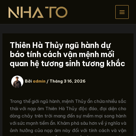
Nhảy
tới
nội
dung
Thiên Hà Thủy ngũ hành dự
báo tính cách vận mệnh mối
quan hệ tương sinh tương khắc
Bởi
admin
/
Tháng 3 16, 2026
Trong thế giới ngũ hành, mệnh Thủy ẩn chứa nhiều sắc
thái với nạp âm Thiên Hà Thủy độc đáo, đại diện cho
dòng chảy trên trời mang đến sự mềm mại song hành
với sức mạnh tiềm ẩn. Khám phá sâu hơn về ý nghĩa và
ảnh hưởng của nạp âm này đối với tính cách và vận