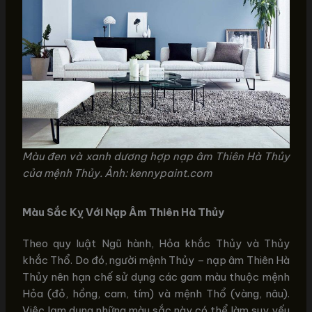
Màu đen và xanh dương hợp nạp âm Thiên Hà Thủy
của mệnh Thủy. Ảnh: kennypaint.com
Màu Sắc Kỵ Với Nạp Âm Thiên Hà Thủy
Theo quy luật Ngũ hành, Hỏa khắc Thủy và Thủy
khắc Thổ. Do đó, người mệnh Thủy – nạp âm Thiên Hà
Thủy nên hạn chế sử dụng các gam màu thuộc mệnh
Hỏa (đỏ, hồng, cam, tím) và mệnh Thổ (vàng, nâu).
Việc lạm dụng những màu sắc này có thể làm suy yếu