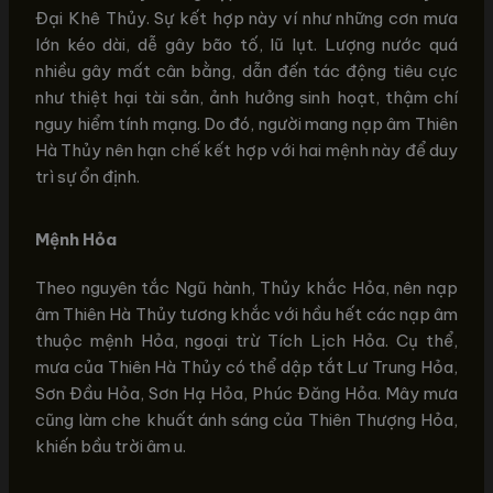
Đại Khê Thủy. Sự kết hợp này ví như những cơn mưa
lớn kéo dài, dễ gây bão tố, lũ lụt. Lượng nước quá
nhiều gây mất cân bằng, dẫn đến tác động tiêu cực
như thiệt hại tài sản, ảnh hưởng sinh hoạt, thậm chí
nguy hiểm tính mạng. Do đó, người mang nạp âm Thiên
Hà Thủy nên hạn chế kết hợp với hai mệnh này để duy
trì sự ổn định.
Mệnh Hỏa
Theo nguyên tắc Ngũ hành, Thủy khắc Hỏa, nên nạp
âm Thiên Hà Thủy tương khắc với hầu hết các nạp âm
thuộc mệnh Hỏa, ngoại trừ Tích Lịch Hỏa. Cụ thể,
mưa của Thiên Hà Thủy có thể dập tắt Lư Trung Hỏa,
Sơn Đầu Hỏa, Sơn Hạ Hỏa, Phúc Đăng Hỏa. Mây mưa
cũng làm che khuất ánh sáng của Thiên Thượng Hỏa,
khiến bầu trời âm u.