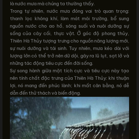
là nước mưa mà chúng ta thường thấy.
Trong tự nhiên, nước mưa đóng vai trò quan trọng:
thanh lọc không khí, làm mát môi trường, bổ sung
nguồn nước cho ao hồ, sông suối và nuôi dưỡng sự
sống của cây cối, thực vật. Ở góc độ phong thủy,
Thiên Hà Thủy tượng trưng cho nguồn năng lượng mới,
sự nuôi dưỡng và tái sinh. Tuy nhiên, mưa kéo dài với
lượng lớn có thể trở nên dữ dội, gây ra lũ lụt, sạt lở và
những tác động tiêu cực đến đời sống.
Sự song hành giữa mặt tích cực và tiêu cực này tạo
nên tính chất đặc trưng của Thiên Hà Thủy: khi thuận
lợi, nó mang đến phúc lành; khi mất cân bằng, nó dễ
dẫn đến thử thách và biến động.