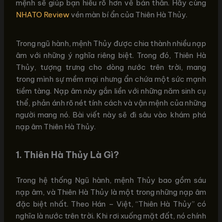
mệnh sẽ giúp bạn hiểu rõ hơn về bản thân. Hãy cùng
NHATO Review
vén màn bí ẩn của Thiên Hà Thủy.
Trong ngũ hành, mệnh Thủy được chia thành nhiều nạp
âm với những ý nghĩa riêng biệt. Trong đó, Thiên Hà
Thủy, tượng trưng cho dòng nước trên trời, mang
trong mình sự mềm mại nhưng ẩn chứa một sức mạnh
tiềm tàng. Nạp âm này gắn liền với những năm sinh cụ
thể, phản ánh rõ nét tính cách và vận mệnh của những
người mang nó. Bài viết này sẽ đi sâu vào khám phá
nạp âm Thiên Hà Thủy.
1.
Thiên Hà Thủy Là Gì?
Trong hệ thống Ngũ hành, mệnh Thủy bao gồm sáu
nạp âm, và Thiên Hà Thủy là một trong những nạp âm
đặc biệt nhất. Theo Hán – Việt, “Thiên Hà Thủy” có
nghĩa là nước trên trời. Khi rơi xuống mặt đất, nó chính