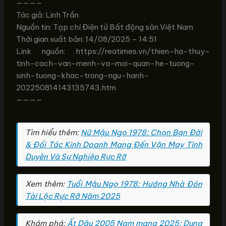
————
Tác giả: Linh Trần
Nguồn tin: Tạp chí Điện tử Bất động sản Việt Nam
Thời gian xuất bản: 14/08/2025 – 14:51
Link nguồn: https://reatimes.vn/thien-ha-thuy-
tinh-cach-van-menh-va-moi-quan-he-tuong-
sinh-tuong-khac-trong-ngu-hanh-
202250814143135743.htm
————
Tìm hiểu thêm:
Nữ Mậu Ngọ 1978: Chọn Bạn Đời
& Đối Tác Kinh Doanh Mang Đến Vận May Tình
Duyên Và Sự Nghiệp Rực Rỡ
Xem thêm:
Tuổi Mậu Ngọ 1978: Hướng Nhà Đón
Tài Lộc Rực Rỡ Năm 2025
Khám phá:
Ất Dậu 2005 Nam mạng 2025: Dung