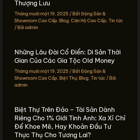
Thượng Lưu
Tháng mười một 19, 2025
/
Bất Động Sản &
Showroom Cao Cấp
,
Blog
,
Căn Hộ Cao Cấp
,
Tin tức
/ Bởi
admin
Những Lâu Đài Cổ Điển: Di Sản Thời
Gian Của Các Gia Tộc Old Money
Tháng mười một 19, 2025
/
Bất Động Sản &
Showroom Cao Cấp
,
Biệt Thự
,
Blog
,
Tin tức
/ Bởi
admin
Biệt Thự Trên Đảo – Tài Sản Dành
Riêng Cho 1% Giới Tinh Anh: Xa Xỉ Chỉ
Để Khoe Mẽ, Hay Khoản Đầu Tư
Thực Thụ Cho Tương Lai?