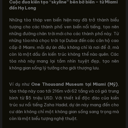
Cuộc đua kiến tạo “skyline” bên bờ biển – từ Miami
đến Hạ Long
Những tòa tháp ven biển hiện nay đã trở thành biểu
tượng cho các thành phố ven biển nổi tiếng, tạo nên
những đường chân trời mới cho các thành phố này. Từ
những tòa nhà chọc trời tại Dubai đến các căn hộ cao
cấp ở Miami, mỗi dự án đều không chỉ là nơi để ở, mà
còn là một dấu ấn kiến trúc không thể nào quên. Các
tòa nhà này mang lại tầm nhìn tuyệt đẹp, tạo nên
không gian sống lý tưởng cho giới thượng lưu.
Ví dụ như
One Thousand Museum tại Miami (Mỹ)
,
tòa tháp này cao tới 216m với 62 tầng và có giá trung
bình từ $5 triệu USD. Với thiết kế độc đáo của kiến
trúc sư nổi tiếng Zaha Hadid, dự án này mang đến cho
cư dân không chỉ một không gian sống sang trọng mà
còn là một biểu tượng nghệ thuật.