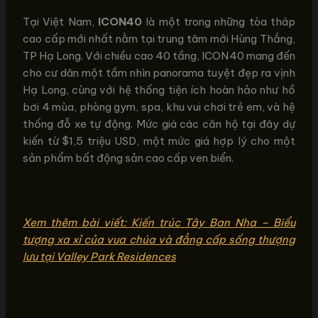
Tại Việt Nam,
ICON40
là một trong những tòa tháp
cao cấp mới nhất nằm tại trung tâm mới Hùng Thắng,
TP Hạ Long. Với chiều cao 40 tầng, ICON40 mang đến
cho cư dân một tầm nhìn panorama tuyệt đẹp ra vịnh
Hạ Long, cùng với hệ thống tiện ích hoàn hảo như hồ
bơi 4 mùa, phòng gym, spa, khu vui chơi trẻ em, và hệ
thống đỗ xe tự động. Mức giá các căn hộ tại đây dự
kiến từ $1,5 triệu USD, một mức giá hợp lý cho một
sản phẩm bất động sản cao cấp ven biển.
Xem thêm bài viết: Kiến trúc Tây Ban Nha – Biểu
tượng xa xỉ của vua chúa và đẳng cấp sống thượng
lưu tại Valley Park Residences