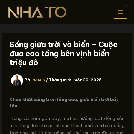
Nhảy
tới
nội
dung
Sống giữa trời và biển – Cuộc
đua cao tầng bên vịnh biển
triệu đô
Bởi
admin
/
Tháng mười một 20, 2025
Khao khát sống trên tầng cao, giữa biển trời bất
tận
Trong vài năm gần đây, một xu hướng bất động sản
mới đang dần chiếm lĩnh các thành phố ven biển: sống
trên cao, nơi từ ban công có thể thu trọn đại dương.