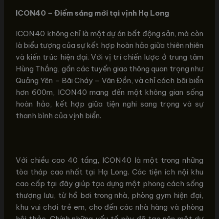
ICON40 – Điểm sáng mới tại vịnh Hạ Long
ICON40 không chỉ là một dự án bất động sản, mà còn
là biểu tượng của sự kết hợp hoàn hảo giữa thiên nhiên
và kiến trúc hiện đại. Với vị trí chiến lược ở trung tâm
Hùng Thắng, gần các tuyến giao thông quan trọng như
Quảng Yên – Bãi Cháy – Vân Đồn, và chỉ cách bãi biển
hơn 600m, ICON40 mang đến một không gian sống
hoàn hảo, kết hợp giữa tiện nghi sang trọng và sự
thanh bình của vịnh biển.
Với chiều cao 40 tầng, ICON40 là một trong những
tòa tháp cao nhất tại Hạ Long. Các tiện ích nội khu
cao cấp tại đây giúp tạo dựng một phong cách sống
thượng lưu, từ hồ bơi trong nhà, phòng gym hiện đại,
khu vui chơi trẻ em, cho đến các nhà hàng và phòng
hội thảo. Chính những yếu tố này đã tạo nên một dự