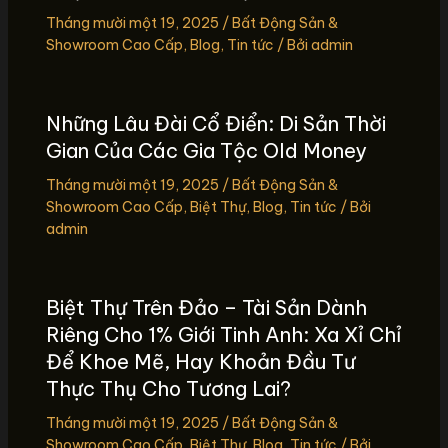
Tháng mười một 19, 2025
/
Bất Động Sản &
Showroom Cao Cấp
,
Blog
,
Tin tức
/ Bởi
admin
Những Lâu Đài Cổ Điển: Di Sản Thời
Gian Của Các Gia Tộc Old Money
Tháng mười một 19, 2025
/
Bất Động Sản &
Showroom Cao Cấp
,
Biệt Thự
,
Blog
,
Tin tức
/ Bởi
admin
Biệt Thự Trên Đảo – Tài Sản Dành
Riêng Cho 1% Giới Tinh Anh: Xa Xỉ Chỉ
Để Khoe Mẽ, Hay Khoản Đầu Tư
Thực Thụ Cho Tương Lai?
Tháng mười một 19, 2025
/
Bất Động Sản &
Showroom Cao Cấp
,
Biệt Thự
,
Blog
,
Tin tức
/ Bởi