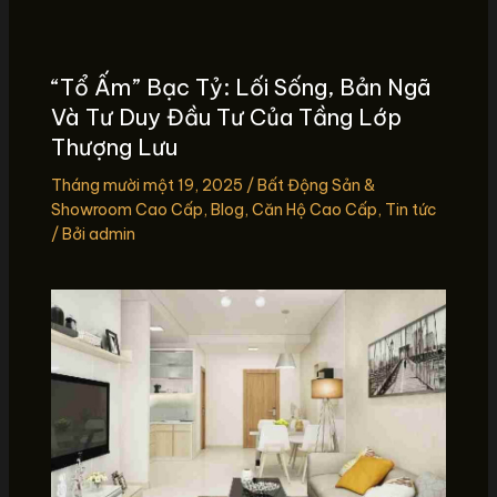
“Tổ Ấm” Bạc Tỷ: Lối Sống, Bản Ngã
Và Tư Duy Đầu Tư Của Tầng Lớp
Thượng Lưu
Tháng mười một 19, 2025
/
Bất Động Sản &
Showroom Cao Cấp
,
Blog
,
Căn Hộ Cao Cấp
,
Tin tức
/ Bởi
admin