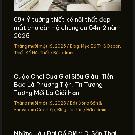
69+ Ý tưởng thiết kế nội thất đẹp
mắt cho căn hộ chung cư 54m2 năm
2025
Tháng mười một 19, 2025
/
Blog
,
Mẹo Bố Trí & Decor
,
Thiết Kế Nội Thất
/ Bởi
admin
Cuộc Chơi Của Giới Siêu Giàu: Tiền
Bạc Là Phương Tiện, Trí Tưởng
Tượng Mới Là Giới Hạn
Tháng mười một 19, 2025
/
Bất Động Sản &
Showroom Cao Cấp
,
Blog
,
Tin tức
/ Bởi
admin
Những Lâu Đài Cổ Điển: Di Sản Thời