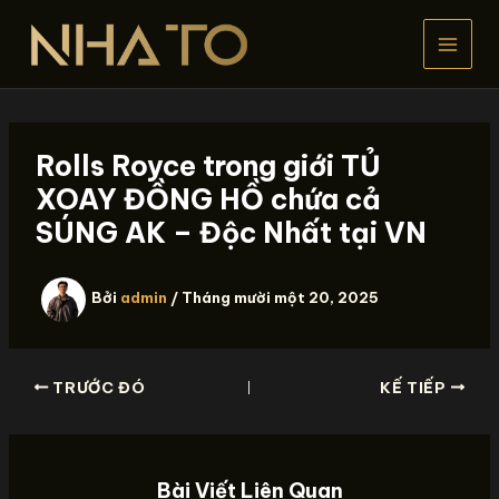
Nhảy
tới
nội
dung
Rolls Royce trong giới TỦ
XOAY ĐỒNG HỒ chứa cả
SÚNG AK – Độc Nhất tại VN
Bởi
admin
/
Tháng mười một 20, 2025
TRƯỚC ĐÓ
KẾ TIẾP
Bài Viết Liên Quan