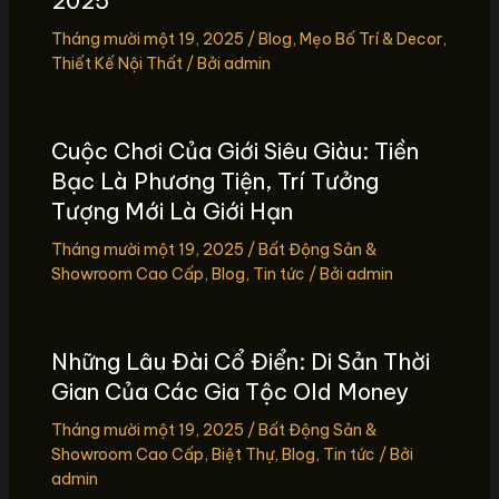
2025
Tháng mười một 19, 2025
/
Blog
,
Mẹo Bố Trí & Decor
,
Thiết Kế Nội Thất
/ Bởi
admin
Cuộc Chơi Của Giới Siêu Giàu: Tiền
Bạc Là Phương Tiện, Trí Tưởng
Tượng Mới Là Giới Hạn
Tháng mười một 19, 2025
/
Bất Động Sản &
Showroom Cao Cấp
,
Blog
,
Tin tức
/ Bởi
admin
Những Lâu Đài Cổ Điển: Di Sản Thời
Gian Của Các Gia Tộc Old Money
Tháng mười một 19, 2025
/
Bất Động Sản &
Showroom Cao Cấp
,
Biệt Thự
,
Blog
,
Tin tức
/ Bởi
admin