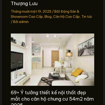
Thượng Lưu
Tháng mười một 19, 2025
/
Bất Động Sản &
Showroom Cao Cấp
,
Blog
,
Căn Hộ Cao Cấp
,
Tin tức
/ Bởi
admin
69+ Ý tưởng thiết kế nội thất đẹp
mắt cho căn hộ chung cư 54m2 năm