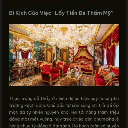
Bi Kịch Của Việc “Lấy Tiền Đè Thẩm Mỹ”
Thực trạng dễ thấy ở nhiều dự án hiện nay là sự phô
trương kệch cỡm. Chủ đầu tư sẵn sàng chi trả để ốp
mặt đá tự nhiên nguyên khối lên tới hàng trăm triệu
đồng một mét vuông, hay treo chiếc đèn chùm pha lê
hàng chục tỷ đồng ở đại sảnh. Họ hoàn toàn có quyền