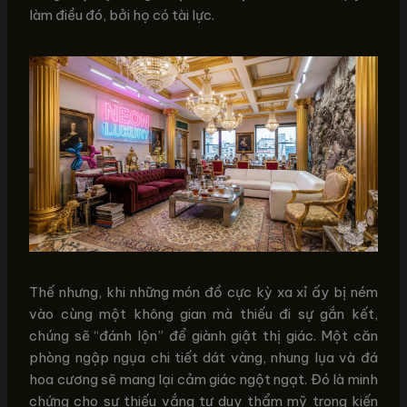
làm điều đó, bởi họ có tài lực.
Thế nhưng, khi những món đồ cực kỳ xa xỉ ấy bị ném
vào cùng một không gian mà thiếu đi sự gắn kết,
chúng sẽ “đánh lộn” để giành giật thị giác. Một căn
phòng ngập ngụa chi tiết dát vàng, nhung lụa và đá
hoa cương sẽ mang lại cảm giác ngột ngạt. Đó là minh
chứng cho sự thiếu vắng tư duy thẩm mỹ trong kiến