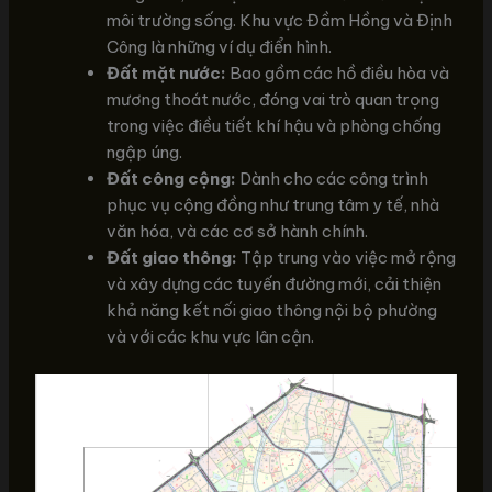
môi trường sống. Khu vực Đầm Hồng và Định
Công là những ví dụ điển hình.
Đất mặt nước:
Bao gồm các hồ điều hòa và
mương thoát nước, đóng vai trò quan trọng
trong việc điều tiết khí hậu và phòng chống
ngập úng.
Đất công cộng:
Dành cho các công trình
phục vụ cộng đồng như trung tâm y tế, nhà
văn hóa, và các cơ sở hành chính.
Đất giao thông:
Tập trung vào việc mở rộng
và xây dựng các tuyến đường mới, cải thiện
khả năng kết nối giao thông nội bộ phường
và với các khu vực lân cận.