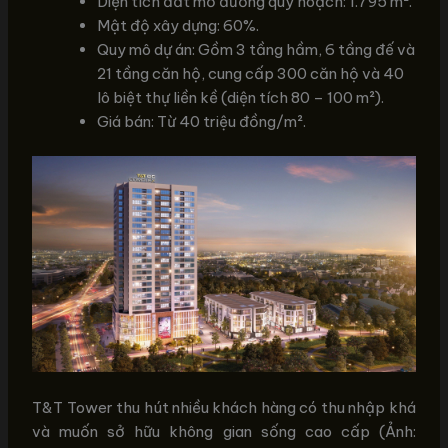
Diện tích đất mở đường quy hoạch: 1.795 m².
Mật độ xây dựng: 60%.
Quy mô dự án: Gồm 3 tầng hầm, 6 tầng đế và
21 tầng căn hộ, cung cấp 300 căn hộ và 40
lô biệt thự liền kề (diện tích 80 – 100 m²).
Giá bán: Từ 40 triệu đồng/m².
T&T Tower thu hút nhiều khách hàng có thu nhập khá
và muốn sở hữu không gian sống cao cấp (Ảnh: