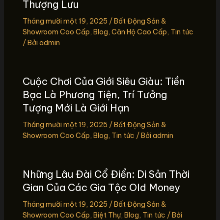
Thượng Lưu
Tháng mười một 19, 2025
/
Bất Động Sản &
Showroom Cao Cấp
,
Blog
,
Căn Hộ Cao Cấp
,
Tin tức
/ Bởi
admin
Cuộc Chơi Của Giới Siêu Giàu: Tiền
Bạc Là Phương Tiện, Trí Tưởng
Tượng Mới Là Giới Hạn
Tháng mười một 19, 2025
/
Bất Động Sản &
Showroom Cao Cấp
,
Blog
,
Tin tức
/ Bởi
admin
Những Lâu Đài Cổ Điển: Di Sản Thời
Gian Của Các Gia Tộc Old Money
Tháng mười một 19, 2025
/
Bất Động Sản &
Showroom Cao Cấp
,
Biệt Thự
,
Blog
,
Tin tức
/ Bởi