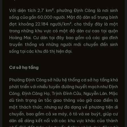
Với diện tích 2,7 km², phường Định Công là nơi sinh
sống của gần 60.000 người. Mật độ dân số trung bình
đạt khoảng 22.184 người/km², cho thấy đây là một
trong những khu vực có mật độ dân cư cao tại quận
Hoàng Mai. Cư dân tại đây bao gồm cả các gia đình
truyền thống và những người mới chuyển đến sinh
sống tại các khu đô thị hiện đại.
Cơ sở hạ tầng
Phường Định Công sở hữu hệ thống cơ sở hạ tầng khá
phát triển với nhiều tuyến đường huyết mạch như Định
Công, Định Công Hạ, Trịnh Đình Cửu, Nguyễn Lân. Mặc
dù tình trạng ùn tắc giao thông vào giờ cao điểm là
một thách thức, nhưng sự đa dạng về phương tiện di
chuyển, bao gồm cả xe máy, ô tô và xe buýt, giúp cư
dân dễ dàng kết nối với các khu vực khác của thành