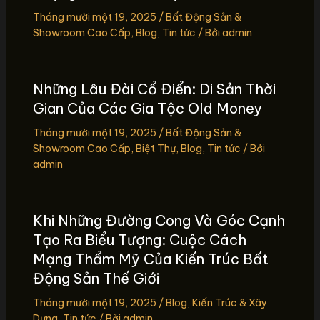
Tháng mười một 19, 2025
/
Bất Động Sản &
Showroom Cao Cấp
,
Blog
,
Tin tức
/ Bởi
admin
Những Lâu Đài Cổ Điển: Di Sản Thời
Gian Của Các Gia Tộc Old Money
Tháng mười một 19, 2025
/
Bất Động Sản &
Showroom Cao Cấp
,
Biệt Thự
,
Blog
,
Tin tức
/ Bởi
admin
Khi Những Đường Cong Và Góc Cạnh
Tạo Ra Biểu Tượng: Cuộc Cách
Mạng Thẩm Mỹ Của Kiến Trúc Bất
Động Sản Thế Giới
Tháng mười một 19, 2025
/
Blog
,
Kiến Trúc & Xây
Dựng
,
Tin tức
/ Bởi
admin