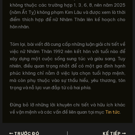
không thuộc các trường hợp 1, 3, 6, 8, nên năm 2025
(năm Ất Tỵ) không phạm Kim Lâu và được xem là thời
điểm thích hợp để nữ Nhâm Thân lên kế hoạch cho
hôn nhân.
Tóm lại, bài viết đã cung cấp những luận giải chi tiết về
việc nữ Nhâm Thân 1992 nên kết hôn với tuổi nào để
xây dựng một cuộc sống sung túc và giàu sang. Tuy
nhiên, điều quan trọng nhất để có một gia đình hạnh
phúc không chỉ nằm ở việc lựa chọn tuổi hợp mệnh,
mà còn phụ thuộc vào sự thấu hiểu, yêu thương, tôn
trọng và nỗ lực vun đắp từ cả hai phía.
Đừng bỏ lỡ những lời khuyên chi tiết và hữu ích khác
về vận mệnh và các vấn đề liên quan tại mục
Tin tức
.
TRƯỚC ĐÓ
KẾ TIẾP