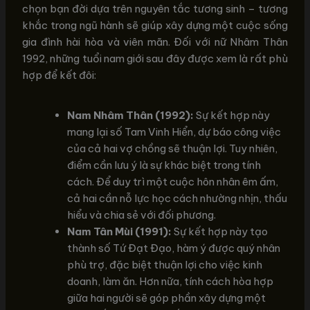
chọn bạn đời dựa trên nguyên tắc tương sinh – tương
khắc trong ngũ hành sẽ giúp xây dựng một cuộc sống
gia đình hài hòa và viên mãn. Đối với nữ Nhâm Thân
1992, những tuổi nam giới sau đây được xem là rất phù
hợp để kết đôi:
Nam Nhâm Thân (1992):
Sự kết hợp này
mang lại số Tam Vinh Hiển, dự báo công việc
của cả hai vợ chồng sẽ thuận lợi. Tuy nhiên,
điểm cần lưu ý là sự khác biệt trong tính
cách. Để duy trì một cuộc hôn nhân êm ấm,
cả hai cần nỗ lực học cách nhường nhịn, thấu
hiểu và chia sẻ với đối phương.
Nam Tân Mùi (1991):
Sự kết hợp này tạo
thành số Tứ Đạt Đạo, hàm ý được quý nhân
phù trợ, đặc biệt thuận lợi cho việc kinh
doanh, làm ăn. Hơn nữa, tính cách hòa hợp
giữa hai người sẽ góp phần xây dựng một