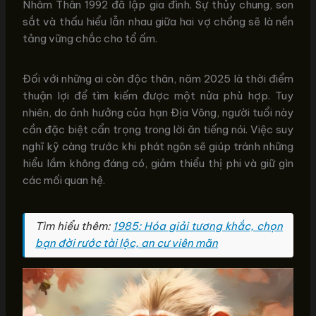
Nhâm Thân 1992 đã lập gia đình. Sự thủy chung, son
sắt và thấu hiểu lẫn nhau giữa hai vợ chồng sẽ là nền
tảng vững chắc cho tổ ấm.
Đối với những ai còn độc thân, năm 2025 là thời điểm
thuận lợi để tìm kiếm được một nửa phù hợp. Tuy
nhiên, do ảnh hưởng của hạn Địa Võng, người tuổi này
cần đặc biệt cẩn trọng trong lời ăn tiếng nói. Việc suy
nghĩ kỹ càng trước khi phát ngôn sẽ giúp tránh những
hiểu lầm không đáng có, giảm thiểu thị phi và giữ gìn
các mối quan hệ.
Tìm hiểu thêm:
1985: Hóa giải tương khắc, chọn
bạn đời rước tài lộc, an cư viên mãn