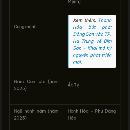
Mệnh)
Xem thêm:
Thanh
Cung mệnh
Hóa bứt phá:
Đông Sơn vào TP,
Hà Trung về Bỉm
Sơn – Khai mở kỷ
nguyên phát triển
mới.
Năm Can chi (năm
Ất Tỵ
2025)
Ngũ hành năm (năm
Hành Hỏa – Phú Đăng
2025)
Hỏa