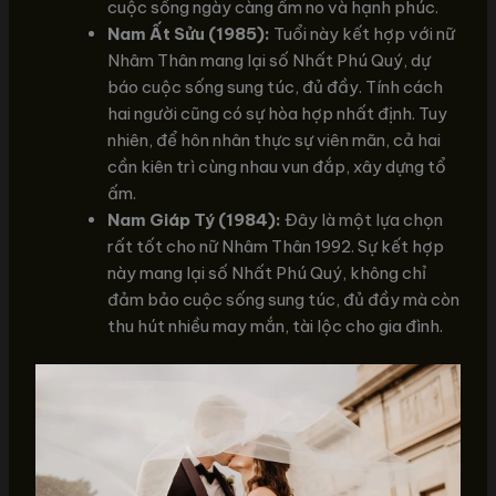
cuộc sống ngày càng ấm no và hạnh phúc.
Nam Ất Sửu (1985):
Tuổi này kết hợp với nữ
Nhâm Thân mang lại số Nhất Phú Quý, dự
báo cuộc sống sung túc, đủ đầy. Tính cách
hai người cũng có sự hòa hợp nhất định. Tuy
nhiên, để hôn nhân thực sự viên mãn, cả hai
cần kiên trì cùng nhau vun đắp, xây dựng tổ
ấm.
Nam Giáp Tý (1984):
Đây là một lựa chọn
rất tốt cho nữ Nhâm Thân 1992. Sự kết hợp
này mang lại số Nhất Phú Quý, không chỉ
đảm bảo cuộc sống sung túc, đủ đầy mà còn
thu hút nhiều may mắn, tài lộc cho gia đình.