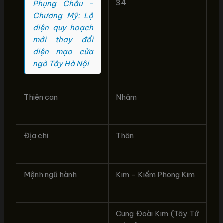
34
Phụng Châu –
Chương Mỹ: Lộ
diện quy hoạch
mới thay đổi
diện mạo cửa
ngõ Tây Hà Nội
Thiên can
Nhâm
Địa chi
Thân
Mệnh ngũ hành
Kim – Kiếm Phong Kim
Cung Đoài Kim (Tây Tứ