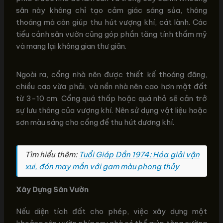
sân này không chỉ tạo cảm giác sáng sủa, thông
thoáng mà còn giúp thu hút vượng khí, cát lành. Các
tiểu cảnh sân vườn cũng góp phần tăng tính thẩm mỹ
và mang lại không gian thư giãn.
Ngoài ra, cổng nhà nên được thiết kế thoáng đãng,
chiều cao vừa phải, và nền nhà nên cao hơn mặt đất
từ 3-10 cm. Cổng quá thấp hoặc quá nhỏ sẽ cản trở
sự lưu thông của vượng khí. Nên sử dụng vật liệu hoặc
sơn màu sáng cho cổng để thu hút dương khí.
Tìm hiểu thêm:
Tuổi Giáp Dần 1974: Hóa giải vận
xui, đón may mắn với gam màu phong thủy
Xây Dựng Sân Vườn
Nếu diện tích đất cho phép, việc xây dựng một