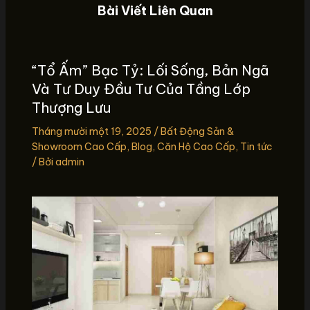
Bài Viết Liên Quan
“Tổ Ấm” Bạc Tỷ: Lối Sống, Bản Ngã
Và Tư Duy Đầu Tư Của Tầng Lớp
Thượng Lưu
Tháng mười một 19, 2025
/
Bất Động Sản &
Showroom Cao Cấp
,
Blog
,
Căn Hộ Cao Cấp
,
Tin tức
/ Bởi
admin