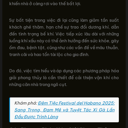
khiến nhà ở càng rơi vào thế bất lợi.
Sự bất tiện trong việc đi lại cũng làm giảm tần suất
khách ghé thăm, hạn chế sự trao đổi dương khí, dẫn
đến tình trạng bế khí. Việc tiếp xúc lâu dài với những
luồng khí xấu này có thể ảnh hưởng đến sức khỏe, gây
ốm đau, bệnh tật, cũng như các vấn đề về mâu thuẫn,
tranh cãi và hao tổn tài lộc cho gia đình.
Do đó, việc tìm hiểu và áp dụng các phương pháp hóa
giải phong thủy là cần thiết để cải thiện vận khí cho
những căn nhà trong ngõ cụt.
Khám phá:
Đêm Tiệc Festival del Habano 2025:
Sang Trọng, Đam Mê và Tuyệt Tác Xì Gà Lần
Đầu Được Trình Làng