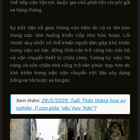
thể tiếp cận tận nơi, buộc gia chủ phải tốn chi phí gửi
xe hàng tháng.
Sự bất tiện về giao thông còn tiềm ẩn rủi ro lớn hơn
trong các tình huống khẩn cấp như hỏa hoạn. Lối
thoát duy nhất có thể khiến người dân gặp khó khăn
trong việc sơ tán, đồng thời cản trở công tác cứu hộ
và vận chuyển thiết bị chữa cháy. Tương tự, việc thi
công và sửa chữa nhà cũng trở nên phức tạp hơn do
khó khăn trong việc vận chuyển vật liệu xây dựng
bằng xe tải hoặc xe ba gác.
Xem thêm:
28/2/2025: Tuổi Thân thăng hoa sự
nghiệp, 11 con giáp "yêu" hay "hận"?