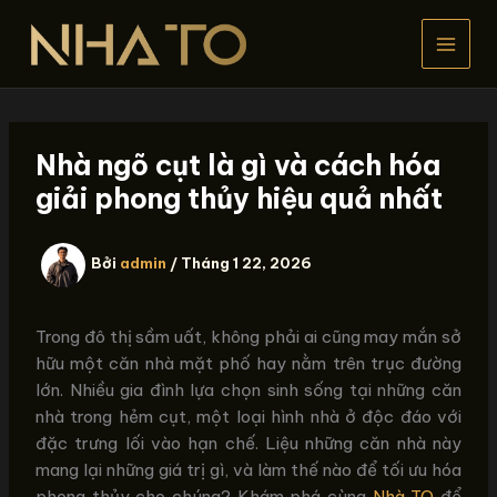
Nhảy
tới
nội
dung
Nhà ngõ cụt là gì và cách hóa
giải phong thủy hiệu quả nhất
Bởi
admin
/
Tháng 1 22, 2026
Trong đô thị sầm uất, không phải ai cũng may mắn sở
hữu một căn nhà mặt phố hay nằm trên trục đường
lớn. Nhiều gia đình lựa chọn sinh sống tại những căn
nhà trong hẻm cụt, một loại hình nhà ở độc đáo với
đặc trưng lối vào hạn chế. Liệu những căn nhà này
mang lại những giá trị gì, và làm thế nào để tối ưu hóa
phong thủy cho chúng? Khám phá cùng
Nhà TO
để