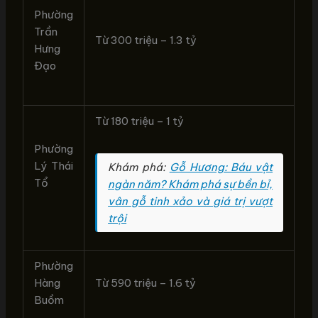
Phường
Trần
Từ 300 triệu – 1.3 tỷ
Hưng
Đạo
Từ 180 triệu – 1 tỷ
Phường
Lý Thái
Khám phá:
Gỗ Hương: Báu vật
Tổ
ngàn năm? Khám phá sự bền bỉ,
vân gỗ tinh xảo và giá trị vượt
trội
Phường
Hàng
Từ 590 triệu – 1.6 tỷ
Buồm