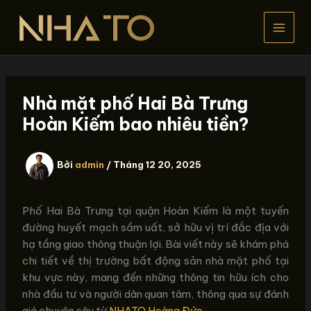
Nhảy
tới
nội
dung
Nhà mặt phố Hai Bà Trưng
Hoàn Kiếm bao nhiêu tiền?
Bởi
admin
/
Tháng 12 20, 2025
Phố Hai Bà Trưng tại quận Hoàn Kiếm là một tuyến
đường huyết mạch sầm uất, sở hữu vị trí đắc địa với
hạ tầng giao thông thuận lợi. Bài viết này sẽ khám phá
chi tiết về thị trường bất động sản nhà mặt phố tại
khu vực này, mang đến những thông tin hữu ích cho
nhà đầu tư và người dân quan tâm, thông qua sự đánh
giá chuyên sâu từ
NHATO Hoàng Đức
.