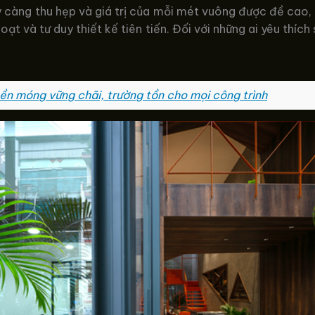
 càng thu hẹp và giá trị của mỗi mét vuông được đề cao, 
oạt và tư duy thiết kế tiên tiến. Đối với những ai yêu thích
ền móng vững chãi, trường tồn cho mọi công trình