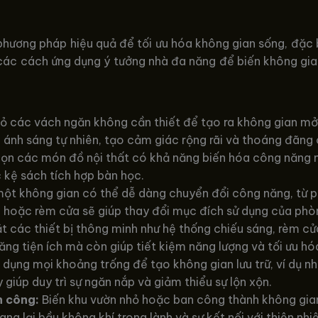
hương pháp hiệu quả để tối ưu hóa không gian sống, đặc b
các cách ứng dụng ý tưởng nhà đa năng để biến không gian 
ỏ các vách ngăn không cần thiết để tạo ra không gian mở,
 ánh sáng tự nhiên, tạo cảm giác rộng rãi và thoáng đãng 
ọn các món đồ nội thất có khả năng biến hóa công năng n
 kệ sách tích hợp bàn học.
ột không gian có thể dễ dàng chuyển đổi công năng, từ p
ng hoặc rèm cửa sẽ giúp thay đổi mục đích sử dụng của phò
 các thiết bị thông minh như hệ thống chiếu sáng, rèm cử
ăng tiện ích mà còn giúp tiết kiệm năng lượng và tối ưu hó
dụng mọi khoảng trống để tạo không gian lưu trữ, ví dụ nh
giúp duy trì sự ngăn nắp và giảm thiểu sự lộn xộn.
n công:
Biến khu vườn nhỏ hoặc ban công thành không gian 
ang lại bầu không khí trong lành và sự kết nối với thiên nhi