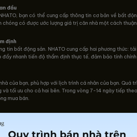
ban đầu
e NHATO, bạn có thể cung cấp thông tin cơ bản về bất độ
h chóng có được ước lượng giá trị căn nhà một cách thuận 
ẩm định
ng tin bất động sản. NHATO cung cấp hai phương thức: tải
úp đẩy nhanh tiến độ thẩm định thực tế, đảm bảo tính chín
nhà của bạn, phù hợp với lịch trình cá nhân của bạn. Quá 
và tối ưu cho cả hai bên. Trong vòng 7-14 ngày tiếp theo
ồng mua bán.