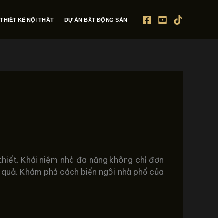
THIẾT KẾ NỘI THẤT
DỰ ÁN BẤT ĐỘNG SẢN
thiết. Khái niệm nhà đa năng không chỉ đơn
u quả. Khám phá cách biến ngôi nhà phố của