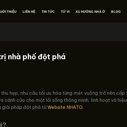
GIỚI THIỆU
LIÊN HỆ
TIN TỨC
TỬ VI
XU HƯỚNG NHÀ Ở
BLOG
rị nhà phố đột phá
thu hẹp, nhu cầu tối ưu hóa từng mét vuông trở nên cấp 
a cánh cửa cho một lối sống thông minh, linh hoạt và hiệ
g giải pháp đột phá từ
Website NHATO
.
gì?