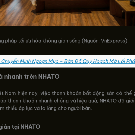
ng pháp tối ưu hóa không gian sống (Nguồn: VnExpress)
i Chuyển Mình Ngoạn Mục – Bản Đồ Quy Hoạch Mở Lối Phát
hà nhanh trên NHATO
ệt Nam hiện nay, việc thanh khoản bất động sản có thể 
háp thanh khoản nhanh chóng và hiệu quả, NHATO đã giới
m thiểu áp lực và lo lắng cho người bán.
giản tại NHATO