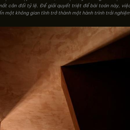
mất cân đối tỷ lệ. Để giải quyết triệt để bài toán này, v
ến một không gian tĩnh trở thành một hành trình trải nghiệm