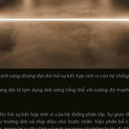
 ánh sáng đương đại đòi hỏi sự kết hợp tinh vi của hệ thống
lang dài là lạm dụng ánh sáng tổng thể với cường độ mạnh
òi hỏi sự kết hợp tinh vi của hệ thống phân lớp. Sự giao
u trường ảnh và nhịp điệu cho bước chân. Việc phân bổ 
 mang lại sự thư thái và mời gọi ngay từ những bước đi đầu