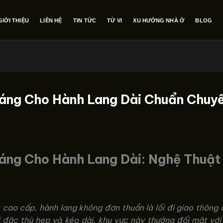
GIỚI THIỆU
LIÊN HỆ
TIN TỨC
TỬ VI
XU HƯỚNG NHÀ Ở
BLOG
Sáng Cho Hành Lang Dài Chuẩn Chuyê
áng Cho Hành Lang Dài: Nghệ Thuật
 cao cấp, hành lang không đơn thuần là lối đi giao thông 
 đặc thù hẹp và kéo dài, khu vực này thường đối mặt với 