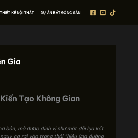
THIẾT KẾ NỘI THẤT
DỰ ÁN BẤT ĐỘNG SẢN
n Gia
 Kiến Tạo Không Gian
cơ bản, mà được định vị như một dải lụa kết
nguy cơ rơi vào trạng thái “hiệu ứng đường