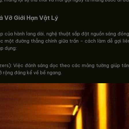
á Vỡ Giới Hạn Vật Lý
 của hành lang dài, nghệ thuật sắp đặt nguồn sáng đóng v
ọc một đường thẳng chính giữa trần – cách làm dễ gợi l
áp dụng:
ers): Việc đánh sáng dọc theo các mảng tường giúp tán 
ở rộng đáng kể về bề ngang.