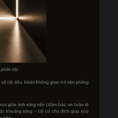
 phân lớp
 và rải đều, khiến không gian trở nên phẳng
 thoa giữa ánh sáng nền (đảm bảo an toàn di
các khoảng sáng – tối có chủ đích giúp xóa
 tiên.