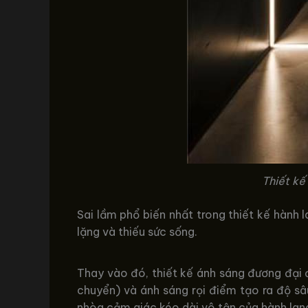
Thiết kế
Sai lầm phổ biến nhất trong thiết kế hành 
lặng và thiếu sức sống.
Thay vào đó, thiết kế ánh sáng đương đại đ
chuyển) và ánh sáng rọi điểm tạo ra độ sâ
nhòa cảm giác kéo dài vô tận của hành lang,