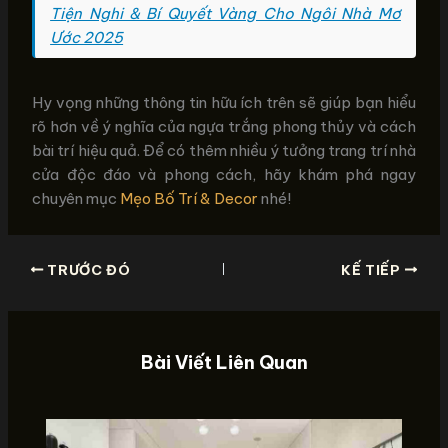
Tiện Nghi & Bí Quyết Vàng Cho Ngôi Nhà Mơ
Ước 2025
Hy vọng những thông tin hữu ích trên sẽ giúp bạn hiểu
rõ hơn về ý nghĩa của ngựa trắng phong thủy và cách
bài trí hiệu quả. Để có thêm nhiều ý tưởng trang trí nhà
cửa độc đáo và phong cách, hãy khám phá ngay
chuyên mục
Mẹo Bố Trí & Decor
nhé!
TRƯỚC ĐÓ
KẾ TIẾP
Bài Viết Liên Quan