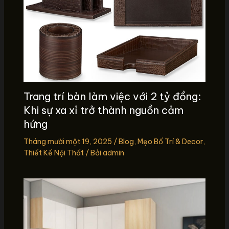
Trang trí bàn làm việc với 2 tỷ đồng:
Khi sự xa xỉ trở thành nguồn cảm
hứng
Tháng mười một 19, 2025
/
Blog
,
Mẹo Bố Trí & Decor
,
Thiết Kế Nội Thất
/ Bởi
admin