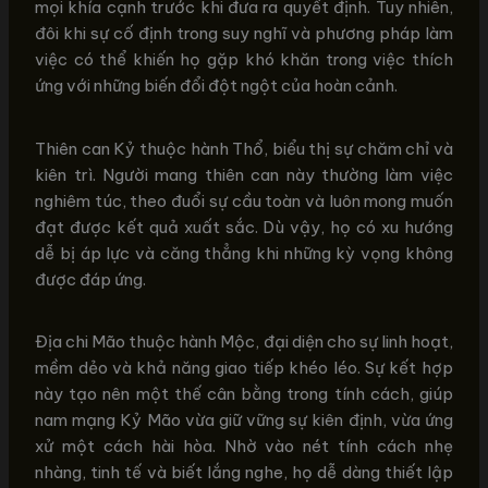
mọi khía cạnh trước khi đưa ra quyết định. Tuy nhiên,
đôi khi sự cố định trong suy nghĩ và phương pháp làm
việc có thể khiến họ gặp khó khăn trong việc thích
ứng với những biến đổi đột ngột của hoàn cảnh.
Thiên can Kỷ thuộc hành Thổ, biểu thị sự chăm chỉ và
kiên trì. Người mang thiên can này thường làm việc
nghiêm túc, theo đuổi sự cầu toàn và luôn mong muốn
đạt được kết quả xuất sắc. Dù vậy, họ có xu hướng
dễ bị áp lực và căng thẳng khi những kỳ vọng không
được đáp ứng.
Địa chi Mão thuộc hành Mộc, đại diện cho sự linh hoạt,
mềm dẻo và khả năng giao tiếp khéo léo. Sự kết hợp
này tạo nên một thế cân bằng trong tính cách, giúp
nam mạng Kỷ Mão vừa giữ vững sự kiên định, vừa ứng
xử một cách hài hòa. Nhờ vào nét tính cách nhẹ
nhàng, tinh tế và biết lắng nghe, họ dễ dàng thiết lập