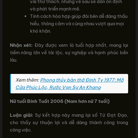
vài thử thách, nhưng về sau sẽ dần ổn định
và phát triển mạnh mẽ.
Tính cách hòa hợp giúp đôi bên dễ dàng thấu
hiểu, thông cảm và cùng nhau vượt qua mọi
khó khăn.
Nhận xét:
Đây được xem là tuổi hợp nhất, mang lại
tiềm năng lớn về tài lộc, sự nghiệp và hạnh phúc bền
lâu.
Xem thêm:
Phong thủy bàn thờ Đinh Tỵ 1977: Mở
Cửa Phúc Lộc, Rước Vạn Sự An Khang
Nữ tuổi Bính Tuất 2006 (Nam hơn nữ 7 tuổi)
Luận giải:
Sự kết hợp này mang lại số Tứ Đạt Đạo,
cho thấy sự thuận lợi và dễ dàng thành công trong
công việc.