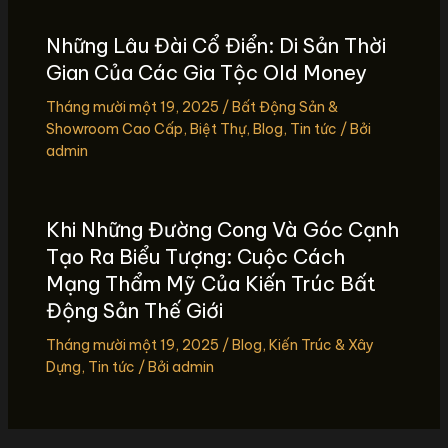
Những Lâu Đài Cổ Điển: Di Sản Thời
Gian Của Các Gia Tộc Old Money
Tháng mười một 19, 2025
/
Bất Động Sản &
Showroom Cao Cấp
,
Biệt Thự
,
Blog
,
Tin tức
/ Bởi
admin
Khi Những Đường Cong Và Góc Cạnh
Tạo Ra Biểu Tượng: Cuộc Cách
Mạng Thẩm Mỹ Của Kiến Trúc Bất
Động Sản Thế Giới
Tháng mười một 19, 2025
/
Blog
,
Kiến Trúc & Xây
Dựng
,
Tin tức
/ Bởi
admin