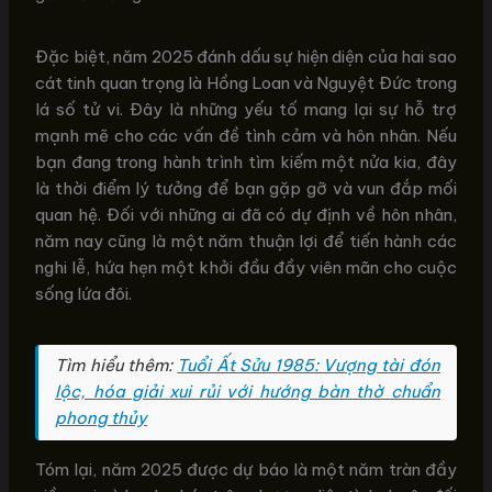
Đặc biệt, năm 2025 đánh dấu sự hiện diện của hai sao
cát tinh quan trọng là Hồng Loan và Nguyệt Đức trong
lá số tử vi. Đây là những yếu tố mang lại sự hỗ trợ
mạnh mẽ cho các vấn đề tình cảm và hôn nhân. Nếu
bạn đang trong hành trình tìm kiếm một nửa kia, đây
là thời điểm lý tưởng để bạn gặp gỡ và vun đắp mối
quan hệ. Đối với những ai đã có dự định về hôn nhân,
năm nay cũng là một năm thuận lợi để tiến hành các
nghi lễ, hứa hẹn một khởi đầu đầy viên mãn cho cuộc
sống lứa đôi.
Tìm hiểu thêm:
Tuổi Ất Sửu 1985: Vượng tài đón
lộc, hóa giải xui rủi với hướng bàn thờ chuẩn
phong thủy
Tóm lại, năm 2025 được dự báo là một năm tràn đầy