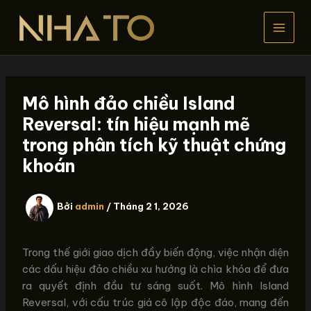
Nhảy
tới
nội
dung
Mô hình đảo chiều Island
Reversal: tín hiệu mạnh mẽ
trong phân tích kỹ thuật chứng
khoán
Bởi
admin
/
Tháng 2 1, 2026
Trong thế giới giao dịch đầy biến động, việc nhận diện
các dấu hiệu đảo chiều xu hướng là chìa khóa để đưa
ra quyết định đầu tư sáng suốt. Mô hình Island
Reversal, với cấu trúc giá cô lập độc đáo, mang đến