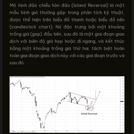
Mô hình đảo chiều hòn đảo (Island Reversal) là một
mẫu hình giá thường gặp trong phân tích kỹ thuật,
được thể hiện trên biểu đồ thanh hoặc biểu đồ nến
(candlestick chart). Nó đặc trưng bởi một khoảng
trống giá (gap) đầu tiên, sau đó là một giai đoạn giao
dịch với biên độ giá hẹp hoặc đi ngang, và kết thúc
bằng một khoảng trống giá thứ hai, tách biệt hoàn
toàn giai đoạn giao dịch này với các giai đoạn trước và
sau đó.