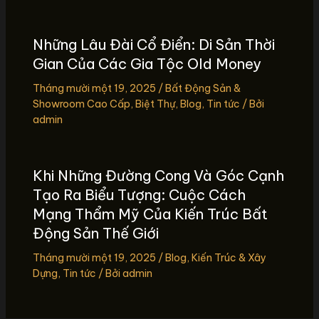
Những Lâu Đài Cổ Điển: Di Sản Thời
Gian Của Các Gia Tộc Old Money
Tháng mười một 19, 2025
/
Bất Động Sản &
Showroom Cao Cấp
,
Biệt Thự
,
Blog
,
Tin tức
/ Bởi
admin
Khi Những Đường Cong Và Góc Cạnh
Tạo Ra Biểu Tượng: Cuộc Cách
Mạng Thẩm Mỹ Của Kiến Trúc Bất
Động Sản Thế Giới
Tháng mười một 19, 2025
/
Blog
,
Kiến Trúc & Xây
Dựng
,
Tin tức
/ Bởi
admin