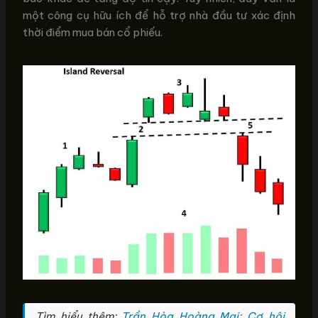
một công cụ hữu ích để hỗ trợ nhà đầu tư xác định
thời điểm mua bán cổ phiếu.
Tìm hiểu thêm:
Trần Hòa Hoàng Mai: Cơ hội