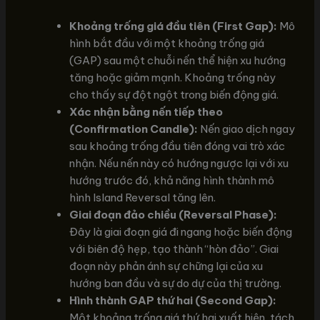
Khoảng trống giá đầu tiên (First Gap):
Mô
hình bắt đầu với một khoảng trống giá
(GAP) sau một chuỗi nến thể hiện xu hướng
tăng hoặc giảm mạnh. Khoảng trống này
cho thấy sự đột ngột trong biến động giá.
Xác nhận bằng nến tiếp theo
(Confirmation Candle):
Nến giao dịch ngay
sau khoảng trống đầu tiên đóng vai trò xác
nhận. Nếu nến này có hướng ngược lại với xu
hướng trước đó, khả năng hình thành mô
hình Island Reversal tăng lên.
Giai đoạn đảo chiều (Reversal Phase):
Đây là giai đoạn giá đi ngang hoặc biến động
với biên độ hẹp, tạo thành “hòn đảo”. Giai
đoạn này phản ánh sự chững lại của xu
hướng ban đầu và sự do dự của thị trường.
Hình thành GAP thứ hai (Second Gap):
Một khoảng trống giá thứ hai xuất hiện, tách