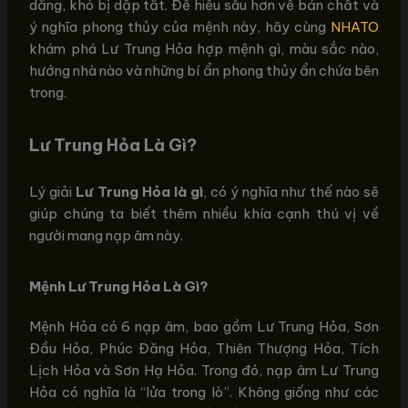
dẳng, khó bị dập tắt. Để hiểu sâu hơn về bản chất và
ý nghĩa phong thủy của mệnh này, hãy cùng
NHATO
khám phá Lư Trung Hỏa hợp mệnh gì, màu sắc nào,
hướng nhà nào và những bí ẩn phong thủy ẩn chứa bên
trong.
Lư Trung Hỏa Là Gì?
Lý giải
Lư Trung Hỏa là gì
, có ý nghĩa như thế nào sẽ
giúp chúng ta biết thêm nhiều khía cạnh thú vị về
người mang nạp âm này.
Mệnh Lư Trung Hỏa Là Gì?
Mệnh Hỏa có 6 nạp âm, bao gồm Lư Trung Hỏa, Sơn
Đầu Hỏa, Phúc Đăng Hỏa, Thiên Thượng Hỏa, Tích
Lịch Hỏa và Sơn Hạ Hỏa. Trong đó, nạp âm Lư Trung
Hỏa có nghĩa là “lửa trong lò”. Không giống như các