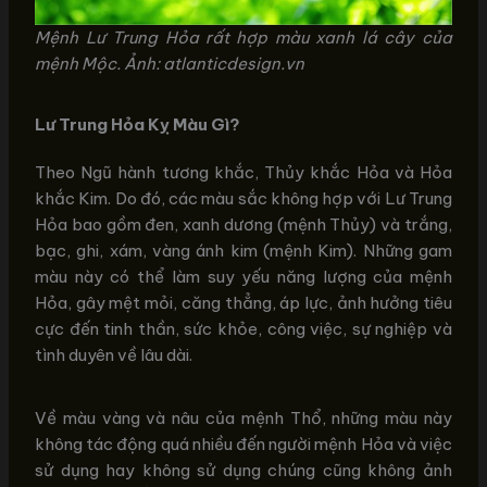
Mệnh Lư Trung Hỏa rất hợp màu xanh lá cây của
mệnh Mộc. Ảnh: atlanticdesign.vn
Lư Trung Hỏa Kỵ Màu Gì?
Theo Ngũ hành tương khắc, Thủy khắc Hỏa và Hỏa
khắc Kim. Do đó, các màu sắc không hợp với Lư Trung
Hỏa bao gồm đen, xanh dương (mệnh Thủy) và trắng,
bạc, ghi, xám, vàng ánh kim (mệnh Kim). Những gam
màu này có thể làm suy yếu năng lượng của mệnh
Hỏa, gây mệt mỏi, căng thẳng, áp lực, ảnh hưởng tiêu
cực đến tinh thần, sức khỏe, công việc, sự nghiệp và
tình duyên về lâu dài.
Về màu vàng và nâu của mệnh Thổ, những màu này
không tác động quá nhiều đến người mệnh Hỏa và việc
sử dụng hay không sử dụng chúng cũng không ảnh