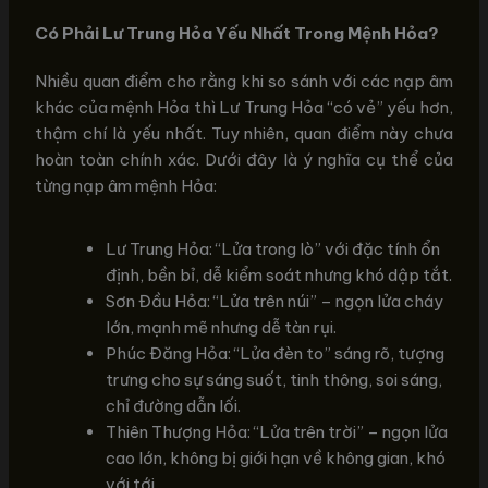
Có Phải Lư Trung Hỏa Yếu Nhất Trong Mệnh Hỏa?
Nhiều quan điểm cho rằng khi so sánh với các nạp âm
khác của mệnh Hỏa thì Lư Trung Hỏa “có vẻ” yếu hơn,
thậm chí là yếu nhất. Tuy nhiên, quan điểm này chưa
hoàn toàn chính xác. Dưới đây là ý nghĩa cụ thể của
từng nạp âm mệnh Hỏa:
Lư Trung Hỏa: “Lửa trong lò” với đặc tính ổn
định, bền bỉ, dễ kiểm soát nhưng khó dập tắt.
Sơn Đầu Hỏa: “Lửa trên núi” – ngọn lửa cháy
lớn, mạnh mẽ nhưng dễ tàn rụi.
Phúc Đăng Hỏa: “Lửa đèn to” sáng rõ, tượng
trưng cho sự sáng suốt, tinh thông, soi sáng,
chỉ đường dẫn lối.
Thiên Thượng Hỏa: “Lửa trên trời” – ngọn lửa
cao lớn, không bị giới hạn về không gian, khó
với tới.