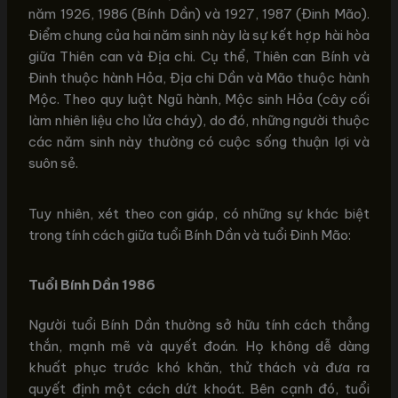
năm 1926, 1986 (Bính Dần) và 1927, 1987 (Đinh Mão).
Điểm chung của hai năm sinh này là sự kết hợp hài hòa
giữa Thiên can và Địa chi. Cụ thể, Thiên can Bính và
Đinh thuộc hành Hỏa, Địa chi Dần và Mão thuộc hành
Mộc. Theo quy luật Ngũ hành, Mộc sinh Hỏa (cây cối
làm nhiên liệu cho lửa cháy), do đó, những người thuộc
các năm sinh này thường có cuộc sống thuận lợi và
suôn sẻ.
Tuy nhiên, xét theo con giáp, có những sự khác biệt
trong tính cách giữa tuổi Bính Dần và tuổi Đinh Mão:
Tuổi Bính Dần 1986
Người tuổi Bính Dần thường sở hữu tính cách thẳng
thắn, mạnh mẽ và quyết đoán. Họ không dễ dàng
khuất phục trước khó khăn, thử thách và đưa ra
quyết định một cách dứt khoát. Bên cạnh đó, tuổi