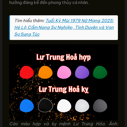
hưởng đáng kể đến phong thủy cá nhân.
Tìm hiểu thêm:
Tuổi Kỷ Mùi 1979 Nữ Mạng 2025:
Hé Lộ Cẩm Nang Sự Nghiệp, Tình Duyên và Vạn
Sự Sung Túc
Các màu hợp và kỵ mệnh Lư Trung Hỏa. Ảnh: