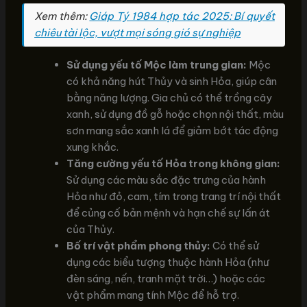
Xem thêm:
Giáp Tý 1984 hợp tác 2025: Bí quyết
chiêu tài lộc, vượt mọi sóng gió sự nghiệp
Sử dụng yếu tố Mộc làm trung gian:
Mộc
có khả năng hút Thủy và sinh Hỏa, giúp cân
bằng năng lượng. Gia chủ có thể trồng cây
xanh, sử dụng đồ gỗ hoặc chọn nội thất, màu
sơn mang sắc xanh lá để giảm bớt tác động
xung khắc.
Tăng cường yếu tố Hỏa trong không gian:
Sử dụng các màu sắc đặc trưng của hành
Hỏa như đỏ, cam, tím trong trang trí nội thất
để củng cố bản mệnh và hạn chế sự lấn át
của Thủy.
Bố trí vật phẩm phong thủy:
Có thể sử
dụng các biểu tượng thuộc hành Hỏa (như
đèn sáng, nến, tranh mặt trời…) hoặc các
vật phẩm mang tính Mộc để hỗ trợ.