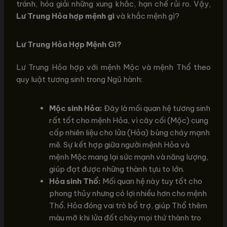
tránh, hóa giải những xung khắc, hạn chế rủi ro. Vậy,
Lư Trung Hỏa hợp mệnh gì
và khắc mệnh gì?
Lư Trung Hỏa Hợp Mệnh Gì?
Lư Trung Hỏa hợp với mệnh Mộc và mệnh Thổ theo
quy luật tương sinh trong Ngũ hành:
Mộc sinh Hỏa:
Đây là mối quan hệ tương sinh
rất tốt cho mệnh Hỏa, vì cây cối (Mộc) cung
cấp nhiên liệu cho lửa (Hỏa) bùng cháy mạnh
mẽ. Sự kết hợp giữa người mệnh Hỏa và
mệnh Mộc mang lại sức mạnh và năng lượng,
giúp đạt được những thành tựu to lớn.
Hỏa sinh Thổ:
Mối quan hệ này tuy tốt cho
phong thủy nhưng có lợi nhiều hơn cho mệnh
Thổ. Hỏa đóng vai trò bổ trợ, giúp Thổ thêm
màu mỡ khi lửa đốt cháy mọi thứ thành tro