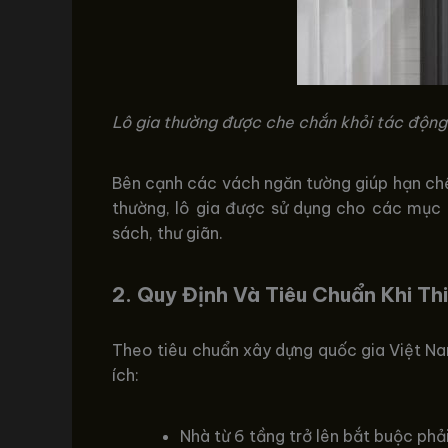
Lô gia thường được che chắn khỏi tác động 
Bên cạnh các vách ngăn tường giúp hạn chế
thường, lô gia được sử dụng cho các mục đ
sách, thư giãn.
2. Quy Định Và Tiêu Chuẩn Khi Thi
Theo tiêu chuẩn xây dựng quốc gia Việt Na
ích:
Nhà từ 6 tầng trở lên bắt buộc phải