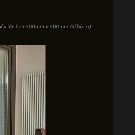
g thủy lớn hơn 600mm x 600mm để hỗ trợ