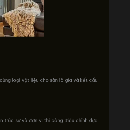
ùng loại vật liệu cho sàn lô gia và kết cấu
ến trúc sư và đơn vị thi công điều chỉnh dựa