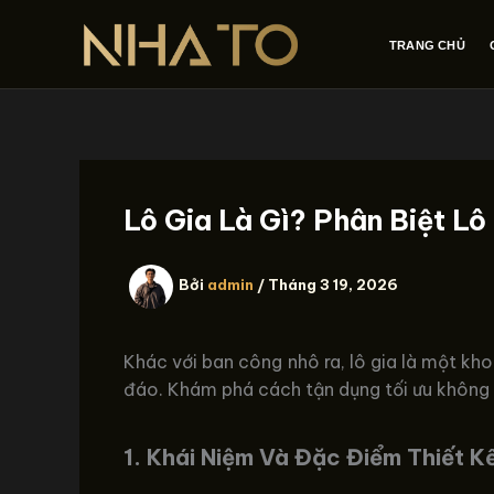
Nhảy
tới
TRANG CHỦ
nội
dung
Lô Gia Là Gì? Phân Biệt L
Bởi
admin
/
Tháng 3 19, 2026
Khác với ban công nhô ra, lô gia là một kh
đáo. Khám phá cách tận dụng tối ưu không
1. Khái Niệm Và Đặc Điểm Thiết K