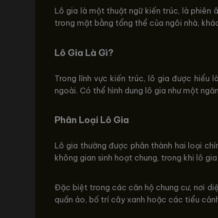
Lô gia là một thuật ngữ kiến trúc, là phiên
trong mặt bằng tổng thể của ngôi nhà, khác
Lô Gia Là Gì?
Trong lĩnh vực kiến trúc, lô gia được hiểu
ngoài. Có thể hình dung lô gia như một ngăn
Phân Loại Lô Gia
Lô gia thường được phân thành hai loại chín
không gian sinh hoạt chung, trong khi lô gi
Đặc biệt trong các căn hộ chung cư, nơi diệ
quần áo, bố trí cây xanh hoặc các tiểu cảnh