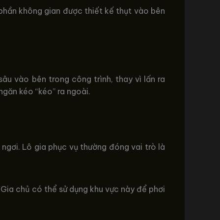
t phần không gian được thiết kế thụt vào bên
âu vào bên trong công trình, thay vì lấn ra
ngăn kéo “kéo” ra ngoài.
 ngơi. Lô gia phục vụ thường đóng vai trò là
. Gia chủ có thể sử dụng khu vực này để phơi