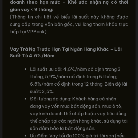
doanh theo hạn mức – Khế ước nhận nợ có thời
gian vay < 9 tháng:
(Thông tin chi tiết về biểu lãi suất này không được
cung cấp trong văn bản gốc, vui lòng tham khảo trực
tiếp tại VPBank)
Vay Trả Nợ Trước Hạn Tại Ngân Hàng Khác – Lãi
Suất Từ 4,6%/Năm
Lãi suất ưu đãi: 4,6%/năm cố định trong 3
tháng, 5,9%/năm cố định trong 6 tháng;
6,5%/năm cố định trong 12 tháng. Biên độ lãi
suất: 3,5%.
Đối tượng áp dụng: Khách hàng cá nhân
đang vay vốn mua bất động sản, mua ô tô,
vay kinh doanh thế chấp hoặc vay tiêu dùng
thế chấp tại các ngân hàng khác, sử dụng tài
sản đảm bảo là bất động sản.
Ưu điểm: Vay tối đa 100% giá trị tài sản (nếu