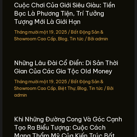
Cuộc Chơi Của Giới Siêu Giàu: Tiền
Bạc Là Phương Tiện, Trí Tưởng
Tượng Mới Là Giới Hạn
Tháng mười một 19, 2025
/
Bất Động Sản &
Showroom Cao Cấp
,
Blog
,
Tin tức
/ Bởi
admin
Những Lâu Đài Cổ Điển: Di Sản Thời
Gian Của Các Gia Tộc Old Money
Tháng mười một 19, 2025
/
Bất Động Sản &
Showroom Cao Cấp
,
Biệt Thự
,
Blog
,
Tin tức
/ Bởi
admin
Khi Những Đường Cong Và Góc Cạnh
Tạo Ra Biểu Tượng: Cuộc Cách
Mạng Thẩm Mỹ Của Kiến Trúc Bất