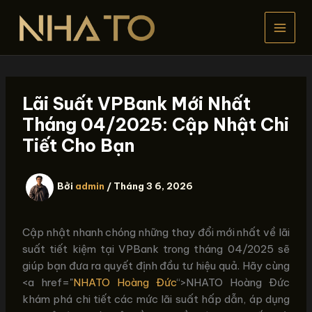
Nhảy
tới
nội
dung
Lãi Suất VPBank Mới Nhất
Tháng 04/2025: Cập Nhật Chi
Tiết Cho Bạn
Bởi
admin
/
Tháng 3 6, 2026
Cập nhật nhanh chóng những thay đổi mới nhất về lãi
suất tiết kiệm tại VPBank trong tháng 04/2025 sẽ
giúp bạn đưa ra quyết định đầu tư hiệu quả. Hãy cùng
<a href="
NHATO Hoàng Đức
“>NHATO Hoàng Đức
khám phá chi tiết các mức lãi suất hấp dẫn, áp dụng