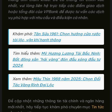
nhất, vui lòng liên hệ trực tiếp các điểm giao dịch
hoặc tổng đài của VPBank để được tư vấn các dịch
vụ phù hợp với nhu cầu và điều kiện cá nhân.
Khám phá:
Tân Sửu 1961: Chọn hướng cửa rước
tài lộc, vận khí hanh thông
Tìm hiểu thêm:
Mỹ Hương Lương Tài Bắc Ninh:
Bất động sản "hái vàng" đón đầu sóng đầu tư
2024
Xem thêm:
Mậu Thìn 1988 năm 2025: Chọn Đối
Tác Vàng Rinh Đại Lộc
Để cập nhật những thông tin tài chính và ngân hàng
mới nhất, hãy tiếp tục khám phá chuyên mục
Tin tức