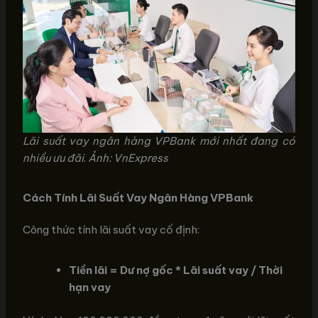
Lãi suất vay ngân hàng VPBank mới nhất đang có
nhiều ưu đãi
.
Ảnh: VnExpress
Cách Tính Lãi Suất Vay Ngân Hàng VPBank
Công thức tính lãi suất vay cố định:
Tiền lãi = Dư nợ gốc * Lãi suất vay / Thời
hạn vay