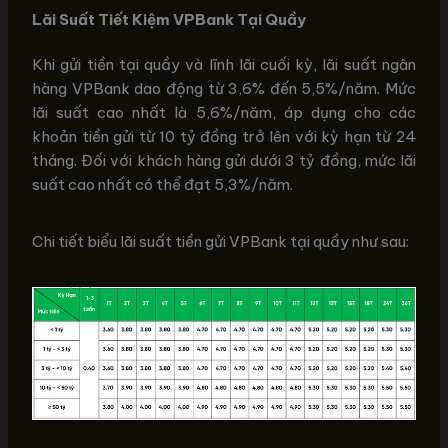
Lãi Suất Tiết Kiệm VPBank Tại Quầy
Khi gửi tiền tại quầy và lĩnh lãi cuối kỳ, lãi suất ngân
hàng VPBank dao động từ 3,6% đến 5,5%/năm. Mức
lãi suất cao nhất là 5,6%/năm, áp dụng cho các
khoản tiền gửi từ 10 tỷ đồng trở lên với kỳ hạn từ 24
tháng. Đối với khách hàng gửi dưới 3 tỷ đồng, mức lãi
suất cao nhất có thể đạt 5,3%/năm.
Chi tiết biểu lãi suất tiền gửi VPBank tại quầy như sau: