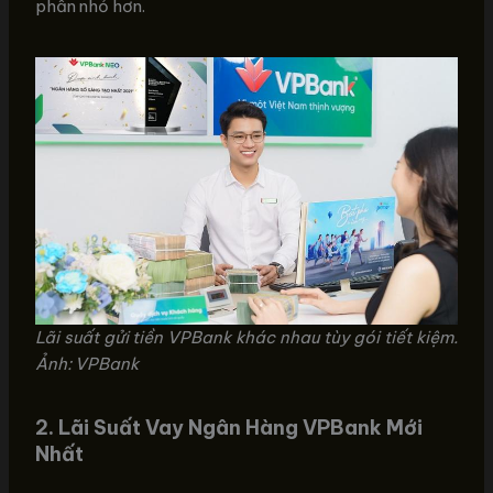
phần nhỏ hơn.
Lãi suất gửi tiền VPBank khác nhau tùy gói tiết kiệm.
Ảnh: VPBank
2. Lãi Suất Vay Ngân Hàng VPBank Mới
Nhất