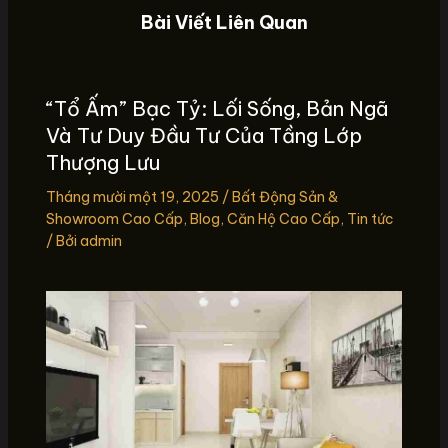
Bài Viết Liên Quan
“Tổ Ấm” Bạc Tỷ: Lối Sống, Bản Ngã
Và Tư Duy Đầu Tư Của Tầng Lớp
Thượng Lưu
Tháng mười một 19, 2025
/
Bất Động Sản &
Showroom Cao Cấp
,
Blog
,
Căn Hộ Cao Cấp
,
Tin tức
/ Bởi
admin