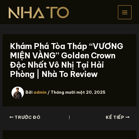
Nhảy
tới
nội
dung
Khám Phá Tòa Tháp “VƯƠNG
MIỆN VÀNG” Golden Crown
Độc Nhất Vô Nhị Tại Hải
Phòng | Nhà To Review
Bởi
admin
/
Tháng mười một 20, 2025
TRƯỚC ĐÓ
KẾ TIẾP