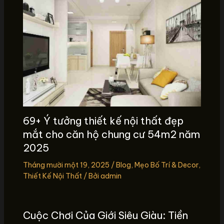
69+ Ý tưởng thiết kế nội thất đẹp
mắt cho căn hộ chung cư 54m2 năm
2025
Tháng mười một 19, 2025
/
Blog
,
Mẹo Bố Trí & Decor
,
Thiết Kế Nội Thất
/ Bởi
admin
Cuộc Chơi Của Giới Siêu Giàu: Tiền