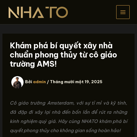
Nhảy
tới
nội
dung
Khám phá bí quyết xây nhà
chuẩn phong thủy từ cô giáo
trường AMS!
Bởi
admin
/
Tháng mười một 19, 2025
Cô giáo trường Amsterdam, với sự tỉ mỉ và kỹ tính,
đã đập đi xây lại nhà đến bốn lần để rút ra những
kinh nghiệm quý giá. Hãy cùng NHATO khám phá bí
quyết phong thủy cho không gian sống hoàn hảo!