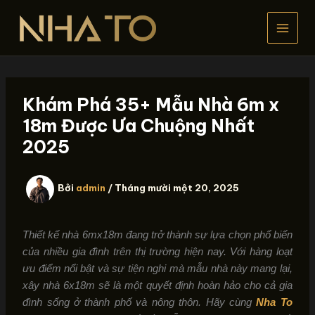
Nhảy
tới
nội
dung
Khám Phá 35+ Mẫu Nhà 6m x
18m Được Ưa Chuộng Nhất
2025
Bởi
admin
/
Tháng mười một 20, 2025
Thiết kế nhà 6mx18m đang trở thành sự lựa chọn phổ biến
của nhiều gia đình trên thị trường hiện nay. Với hàng loạt
ưu điểm nổi bật và sự tiện nghi mà mẫu nhà này mang lại,
xây nhà 6x18m sẽ là một quyết định hoàn hảo cho cả gia
đình sống ở thành phố và nông thôn. Hãy cùng
Nha To