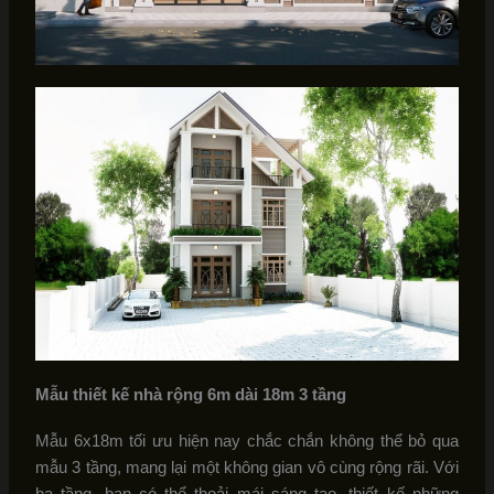
Mẫu thiết kế nhà rộng 6m dài 18m 3 tầng
Mẫu 6x18m tối ưu hiện nay chắc chắn không thể bỏ qua
mẫu 3 tầng, mang lại một không gian vô cùng rộng rãi. Với
ba tầng, bạn có thể thoải mái sáng tạo, thiết kế những