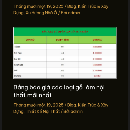
Tháng mười một 19, 2025
/
Blog
,
Kiến Trúc & Xây
Dựng
,
Xu Hướng Nhà Ở
/ Bởi
admin
Bảng báo giá các loại gỗ làm nội
thất mới nhất
Tháng mười một 19, 2025
/
Blog
,
Kiến Trúc & Xây
Dựng
,
Thiết Kế Nội Thất
/ Bởi
admin