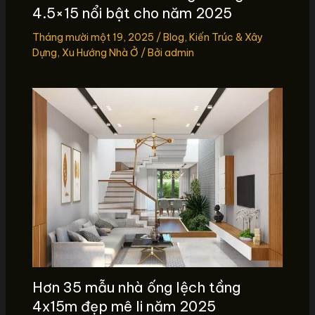
4.5×15 nổi bật cho năm 2025
Tháng mười một 19, 2025
/
Blog
,
Kiến Trúc & Xây
Dựng
,
Xu Hướng Nhà Ở
/ Bởi
admin
Hơn 35 mẫu nhà ống lệch tầng
4x15m đẹp mê li năm 2025