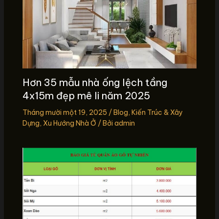
Hơn 35 mẫu nhà ống lệch tầng
4x15m đẹp mê li năm 2025
Tháng mười một 19, 2025
/
Blog
,
Kiến Trúc & Xây
Dựng
,
Xu Hướng Nhà Ở
/ Bởi
admin