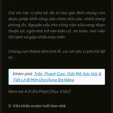
Cúi xin các vị phù hộ độ trì cho gia đình chúng con
được phép khởi công sửa chữa nhà cửa, chỉnh trang
phòng ốc. Nguyện cầu cho công việc sửa sang được
thuận lợi, ngôi nhà trở nên kiên cố, an toàn, mọi việc
tốt lành và gặp nhiều may mắn.
Chúng con thành tâm kính lễ, cúi xin chư vị phù hộ độ
trì.
Khám phá:
Trần Thạch Cao: Giải Mã Sức Hút &
Tiết Lộ Bí Mật Ứng Dụng Đa Năng
Nam mô A Di Đà Phật! (Đọc 3 lần)
”
3. Văn khấn mượn tuổi làm nhà