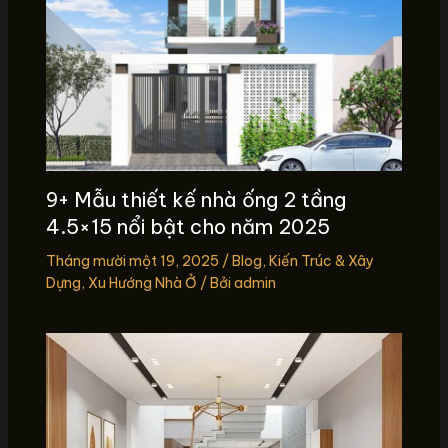
9+ Mẫu thiết kế nhà ống 2 tầng
4.5×15 nổi bật cho năm 2025
Tháng mười một 19, 2025
/
Blog
,
Kiến Trúc & Xây
Dựng
,
Xu Hướng Nhà Ở
/ Bởi
admin