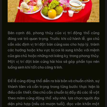
Bên cạnh đó, phong thủy của vị trí động thổ cũng
đóng vai trò quan trọng. Trước khi cử hành lễ, gia chủ
cần xác định vị trí đặt bàn cúng sao cho hợp lý, tránh
các hướng hoặc khu vực bị coi là xung khắc với mệnh
của gia chủ hoặc những nơi kiêng kỵ trong phong thủy.
Một vị trí đặt bàn cúng hài hòa sẽ góp phần tạo nên
luồng sinh khí tốt cho công trình.
Để lễ cúng động thổ diễn ra bài bản và chuẩn chỉnh, sự
thành tâm và cẩn trọng trong từng bước thực hiện là
điều cần thiết. Gia chủ cần chuẩn bị đầy đủ các lễ vật
theo mâm cúng động thổ xây nhà, lựa chọn người đại
diện phù hợp (nếu có mượn tuổi), đọc văn khấn một