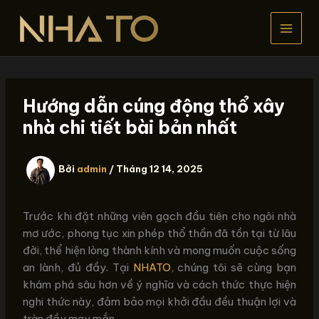
Nhảy
tới
nội
dung
Hướng dẫn cúng động thổ xây
nhà chi tiết bài bản nhất
Bởi
admin
/
Tháng 12 14, 2025
Trước khi đặt những viên gạch đầu tiên cho ngôi nhà
mơ ước, phong tục xin phép thổ thần đã tồn tại từ lâu
đời, thể hiện lòng thành kính và mong muốn cuộc sống
an lành, đủ đầy. Tại
NHATO
, chúng tôi sẽ cùng bạn
khám phá sâu hơn về ý nghĩa và cách thức thực hiện
nghi thức này, đảm bảo mọi khởi đầu đều thuận lợi và
tràn đầy may mắn.