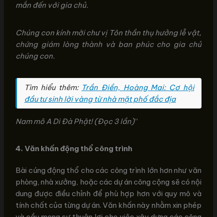
mắn đến với gia chủ.
Chúng con kính mời chư vị Tôn thần thụ hưởng lễ vật,
chứng giám lòng thành và ban phúc cho gia chủ
chúng con.
Tìm hiểu thêm:
Trần Điền, Hoàng Mai: Cơ hội
đầu tư sinh lời vàng từ nhà mặt phố đắc địa
Nam mô A Di Đà Phật! (Đọc 3 lần)
”
4. Văn khấn động thổ công trình
Bài cúng động thổ cho các công trình lớn hơn như văn
phòng, nhà xưởng, hoặc các dự án công cộng sẽ có nội
dung được điều chỉnh để phù hợp hơn với quy mô và
tính chất của từng dự án. Văn khấn này nhằm xin phép
và cầu mong sự thuận lợi cho việc xây dựng các công