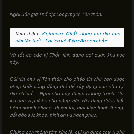
Ngài Bản gia Thổ địa Long mạch Tôn thần;
Xem thêm:
Viglacera: Chất lượng nội địa làm
nên tên tuổi – Lợi ích và điều cần cân nhắc
Và tất cả các vị Thần linh đang cai quản khu vực
này.
Cúi xin chư vị Tôn thần cho phép tín chủ con được
phép khởi công động thổ để xây dựng căn nhà tại
địa chỉ số….. Ngôi nhà này thuộc Dương trạch. Cúi
xin các vị phù hộ cho công việc xây dựng được tiến
hành nhanh chóng, thuận lợi, mọi việc hanh thông,
dồi dào sức khỏe, bình an và hạnh phúc.
Chúng con thành tâm kính lễ, cúi xin được chư vị phù