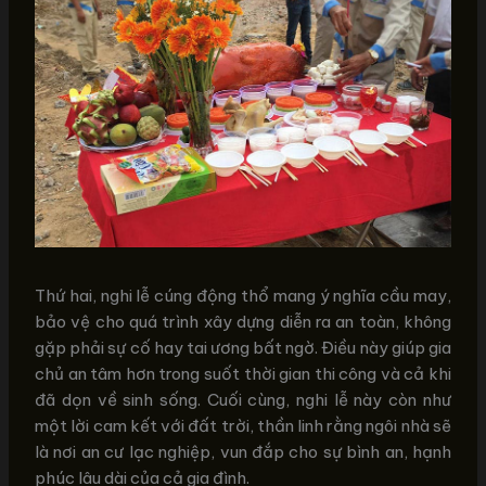
Thứ hai, nghi lễ cúng động thổ mang ý nghĩa cầu may,
bảo vệ cho quá trình xây dựng diễn ra an toàn, không
gặp phải sự cố hay tai ương bất ngờ. Điều này giúp gia
chủ an tâm hơn trong suốt thời gian thi công và cả khi
đã dọn về sinh sống. Cuối cùng, nghi lễ này còn như
một lời cam kết với đất trời, thần linh rằng ngôi nhà sẽ
là nơi an cư lạc nghiệp, vun đắp cho sự bình an, hạnh
phúc lâu dài của cả gia đình.