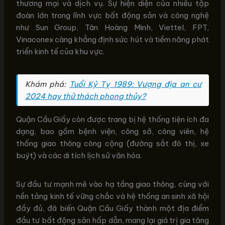
thương mại và dịch vụ. Sự hiện diện của nhiều tập
đoàn lớn trong lĩnh vực bất động sản và công nghệ
như Sun Group, Tân Hoàng Minh, Viettel, FPT,
Vinaconex càng khẳng định sức hút và tiềm năng phát
triển kinh tế của khu vực.
Khám phá:
Tuổi Kỷ Tỵ 1989: Vượng địa an cư
2024 hay thử thách phong thủy?
Quận Cầu Giấy còn được trang bị hệ thống tiện ích đa
dạng, bao gồm bệnh viện, công sở, công viên, hệ
thống giao thông công cộng (đường sắt đô thị, xe
buýt) và các di tích lịch sử văn hóa.
Sự đầu tư mạnh mẽ vào hạ tầng giao thông, cùng với
nền tảng kinh tế vững chắc và hệ thống an sinh xã hội
đầy đủ, đã biến Quận Cầu Giấy thành một địa điểm
đầu tư bất động sản hấp dẫn, mang lại giá trị gia tăng