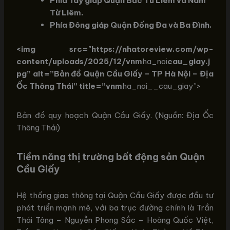
Phía Tây giáp Quận Bắc Từ Liêm và Nam
Từ Liêm.
Phía Đông giáp Quận Đống Đa và Ba Đình.
<img src="https://nhatoreview.com/wp-
content/uploads/2025/12/vnm
ha_noi
cau_giay.j
pg” alt=”Bản đồ Quận Cầu Giấy – TP Hà Nội – Địa
Ốc Thông Thái” title=”vnm
ha_noi__cau_giay”>
Bản đồ quy hoạch Quận Cầu Giấy. (Nguồn: Địa Ốc
Thông Thái)
Tiềm năng thị trường bất động sản Quận
Cầu Giấy
Hệ thống giao thông tại Quận Cầu Giấy được đầu tư
phát triển mạnh mẽ, với ba trục đường chính là Trần
Thái Tông – Nguyễn Phong Sắc – Hoàng Quốc Việt,