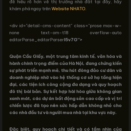
để hiểu rõ hơn về thị trường nhà đất tại đây, hãy
khám phá ngay trên
Website NHATO
.
<div id="detail-cms-content" class="prose max-w-
none text-om-t18 overflow-auto
editorParse_editorParser
l5v7G”>
Quận Cầu Giấy, một trung tâm kinh tế, văn hóa và
hành chính trọng điểm của Hà Nội, đang chứng kiến
sự phát triển mạnh mẽ, thu hút đông đảo cư dân và
doanh nghiệp nhờ vào hệ thống cơ sở hạ tầng hiện
đại, các tiện ích công cộng đa dạng và quy hoạch
đô thị bài bản. Sự kết hợp hài hòa giữa không gian
xanh mát, các dự án bất động sản cao cấp và vị trí
chiến lược đã tạo nên sức hấp dẫn không nhỏ cho
các nhà đầu tư và người mua nhà tại khu vực này.
Đặc biệt, quy hoạch chi tiết và có tầm nhìn của