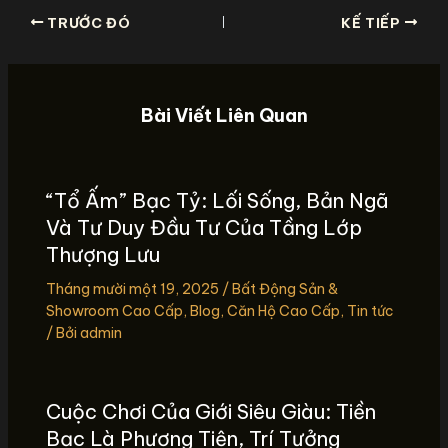
TRƯỚC ĐÓ
KẾ TIẾP
Bài Viết Liên Quan
“Tổ Ấm” Bạc Tỷ: Lối Sống, Bản Ngã
Và Tư Duy Đầu Tư Của Tầng Lớp
Thượng Lưu
Tháng mười một 19, 2025
/
Bất Động Sản &
Showroom Cao Cấp
,
Blog
,
Căn Hộ Cao Cấp
,
Tin tức
/ Bởi
admin
Cuộc Chơi Của Giới Siêu Giàu: Tiền
Bạc Là Phương Tiện, Trí Tưởng