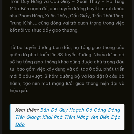
Trần Duy Hưng và Cầu Giấy – Xuân Thủy – Hồ Tùng
Mậu. Bên cạnh đó, các tuyến đường huyết mạch khác
như Phạm Hùng, Xuân Thủy, Cầu Giấy, Trần Thái Tông,
Trung Kính,… cũng đóng vai trò quan trọng trong việc
kết nối và thúc đẩy giao thương.
Từ ba tuyến đường ban đầu, hạ tầng giao thông của
quận đã phát triển lên 83 tuyến đường. Nhiều dự án cơ
sở hạ tầng giao thông khác cũng được chú trọng đầu
tư, bao gồm việc xây dựng và cải tạo 8 cầu, phát triển
mới 5 cầu vượt, 3 hầm đường bộ và lắp đặt 8 cầu bộ
hành, tạo nên một mạng lưới giao thông hiện đại và
hiệu quả.
Xem thêm:
Bản Đồ Quy Hoạch Gò Công Đông
Tiền Giang: Khai Phá Tiềm Năng Ven Biển Độc
Đáo