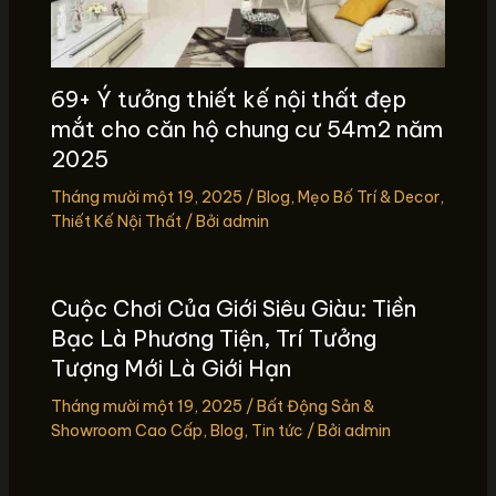
69+ Ý tưởng thiết kế nội thất đẹp
mắt cho căn hộ chung cư 54m2 năm
2025
Tháng mười một 19, 2025
/
Blog
,
Mẹo Bố Trí & Decor
,
Thiết Kế Nội Thất
/ Bởi
admin
Cuộc Chơi Của Giới Siêu Giàu: Tiền
Bạc Là Phương Tiện, Trí Tưởng
Tượng Mới Là Giới Hạn
Tháng mười một 19, 2025
/
Bất Động Sản &
Showroom Cao Cấp
,
Blog
,
Tin tức
/ Bởi
admin