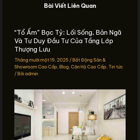
Bài Viết Liên Quan
“Tổ Ấm” Bạc Tỷ: Lối Sống, Bản Ngã
Và Tư Duy Đầu Tư Của Tầng Lớp
Thượng Lưu
Tháng mười một 19, 2025
/
Bất Động Sản &
Showroom Cao Cấp
,
Blog
,
Căn Hộ Cao Cấp
,
Tin tức
/ Bởi
admin