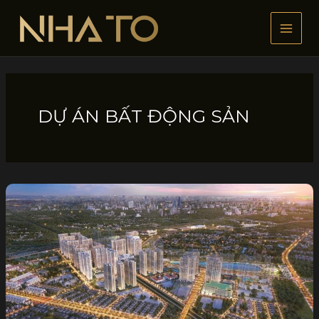
Nhảy
tới
nội
dung
DỰ ÁN BẤT ĐỘNG SẢN