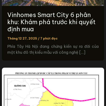
Vinhomes Smart City 6 phân
khu: Khám phá trước khi quyết
định mua
Tháng 12 27, 2025
/
7 phút đọc
Phía Tây Hà Nội đang chứng kiến sự ra đời của
một khu đô thị kiểu mẫu với công nghệ […]