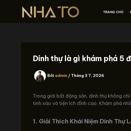
Nhảy
tới
TRANG CHỦ
nội
dung
Dinh thự là gì khám phá 5 
Bởi
admin
/
Tháng 3 7, 2026
Trong giới bất động sản, dinh thự không chỉ
tinh xảo và tiện ích đỉnh cao. Khám phá nhữ
1.
Giải Thích Khái Niệm Dinh Thự L