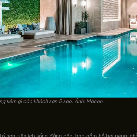
ông kém gì các khách sạn 5 sao. Ảnh: Macon
 tổ hợp tiện ích sống đẳng cấp, bao gồm hồ bơi riêng, ph