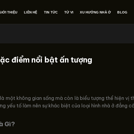
GIỚI THIỆU
LIÊN HỆ
TIN TỨC
TỬ VI
XU HƯỚNG NHÀ Ở
BLOG
đặc điểm nổi bật ấn tượng
 là một không gian sống mà còn là biểu tượng thể hiện vị th
ng yếu tố làm nên sự khác biệt của loại hình nhà ở đẳng c
à Gì?