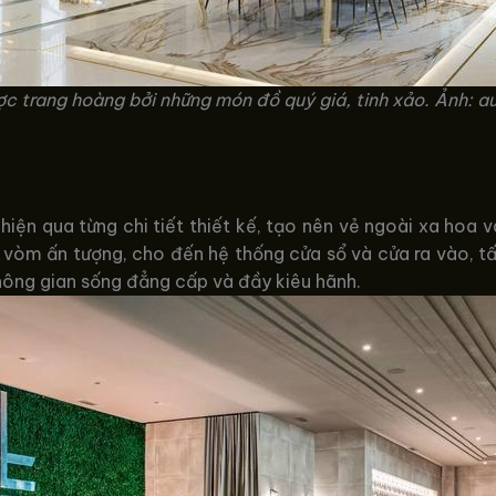
ợc trang hoàng bởi những món đồ quý giá, tinh xảo. Ảnh: 
iện qua từng chi tiết thiết kế, tạo nên vẻ ngoài xa hoa v
i vòm ấn tượng, cho đến hệ thống cửa sổ và cửa ra vào, tấ
hông gian sống đẳng cấp và đầy kiêu hãnh.