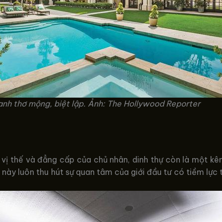
anh thơ mộng, biệt lập. Ảnh: The Hollywood Reporter
 vị thế và đẳng cấp của chủ nhân, dinh thự còn là một kê
ản này luôn thu hút sự quan tâm của giới đầu tư có tiềm lự