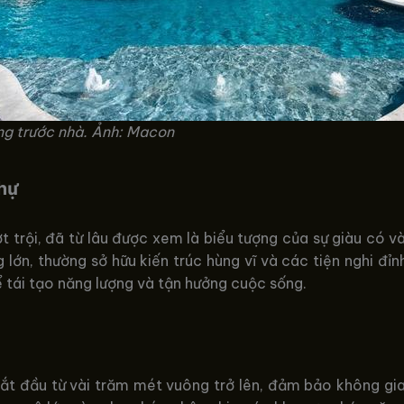
êng trước nhà. Ảnh: Macon
hự
ợt trội, đã từ lâu được xem là biểu tượng của sự giàu có 
 lớn, thường sở hữu kiến trúc hùng vĩ và các tiện nghi đ
ể tái tạo năng lượng và tận hưởng cuộc sống.
bắt đầu từ vài trăm mét vuông trở lên, đảm bảo không gia