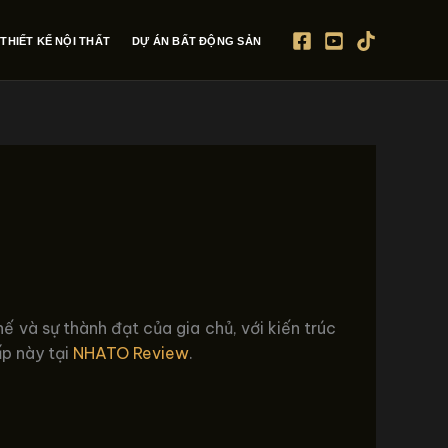
THIẾT KẾ NỘI THẤT
DỰ ÁN BẤT ĐỘNG SẢN
ế và sự thành đạt của gia chủ, với kiến trúc
ấp này tại
NHATO Review
.