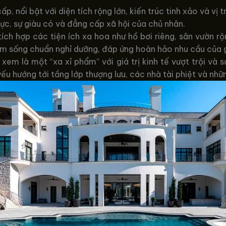
p, nổi bật với diện tích rộng lớn, kiến trúc tinh xảo và vị t
lực, sự giàu có và đẳng cấp xã hội của chủ nhân.
ích hợp các tiện ích xa hoa như hồ bơi riêng, sân vườn r
m sống chuẩn nghỉ dưỡng, đáp ứng hoàn hảo nhu cầu của gi
xem là một “xa xỉ phẩm” với giá trị kinh tế vượt trội và sứ
 hướng tới tầng lớp thượng lưu, các nhà tài phiệt và nhữ