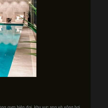
òng gym hiện đại, khu vực spa và xông hơi,