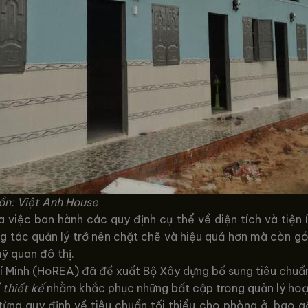
ồn: Việt Anh House
 việc ban hành các quy định cụ thể về diện tích và tiện
ng tác quản lý trở nên chặt chẽ và hiệu quả hơn mà còn 
ỹ quan đô thị.
í Minh (HoREA) đã đề xuất Bộ Xây dựng bổ sung tiêu chuẩ
 thiết kế
nhằm khắc phục những bất cập trong quản lý hoạt
ng quy định về tiêu chuẩn tối thiểu cho phòng ở, bao gồ