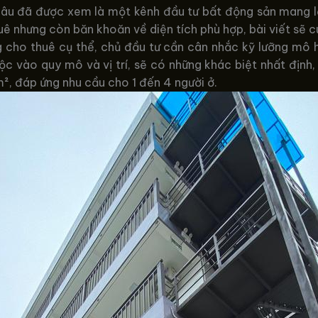
lâu đã được xem là một kênh đầu tư bất động sản mang lại l
uê nhưng còn băn khoăn về diện tích phù hợp, bài viết sẽ c
 cho thuê cụ thể, chủ đầu tư cần cân nhắc kỹ lưỡng mô h
uộc vào quy mô và vị trí, sẽ có những khác biệt nhất định,
², đáp ứng nhu cầu cho 1 đến 4 người ở.