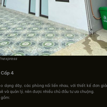
Vnexpress
à Cấp 4
 dạng dãy, các phòng nối liền nhau, với thiết kế đơn giả
uê và quản lý, nên được nhiều chủ đầu tư ưa chuộng.
o gồm: