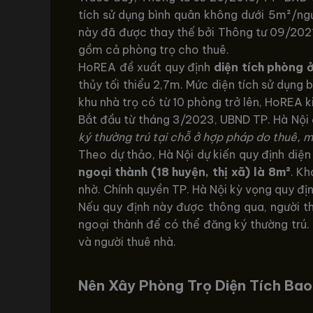
tích sử dụng bình quân không dưới 5m²/ngư
này đã được thay thế bởi Thông tư 09/2021
gồm cả phòng trọ cho thuê.
HoREA đề xuất quy định
diện tích phòng 
thủy tối thiểu 2,7m. Mức diện tích sử dụng 
khu nhà trọ có từ 10 phòng trở lên, HoREA k
Bắt đầu từ tháng 3/2023, UBND TP. Hà Nội đ
ký thường trú tại chỗ ở hợp pháp do thuê, 
Theo dự thảo, Hà Nội dự kiến quy định diện 
ngoại thành (18 huyện, thị xã) là 8m²
. Kh
nhờ. Chính quyền TP. Hà Nội kỳ vọng quy địn
Nếu quy định này được thông qua, người th
ngoại thành để có thể đăng ký thường trú. 
và người thuê nhà.
Nên Xây Phòng Trọ Diện Tích Bao