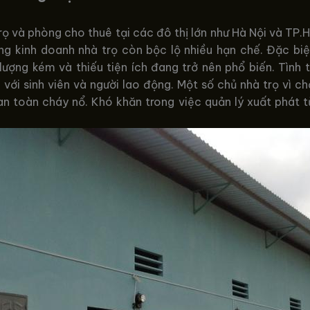
rọ và phòng cho thuê tại các đô thị lớn như Hà Nội và T
ng kinh doanh nhà trọ còn bộc lộ nhiều hạn chế. Đặc bi
ượng kém và thiếu tiện ích đang trở nên phổ biến. Tình 
 với sinh viên và người lao động. Một số chủ nhà trọ vì c
an toàn cháy nổ. Khó khăn trong việc quản lý xuất phát t