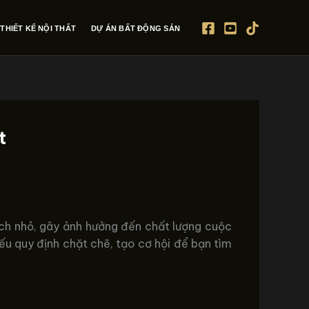
THIẾT KẾ NỘI THẤT
DỰ ÁN BẤT ĐỘNG SẢN
t
ích nhỏ, gây ảnh hưởng đến chất lượng cuộc
iếu quy định chặt chẽ, tạo cơ hội để bạn tìm