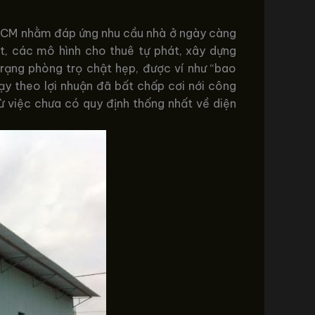
P.HCM nhằm đáp ứng nhu cầu nhà ở ngày càng
ệt, các mô hình cho thuê tự phát, xây dựng
trạng phòng trọ chật hẹp, được ví như “bao
hạy theo lợi nhuận đã bất chấp cơi nới công
ừ việc chưa có quy định thống nhất về diện