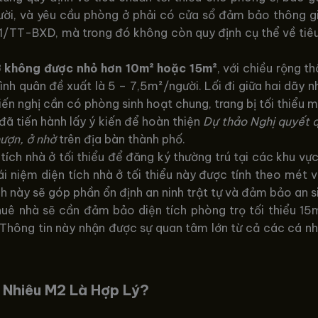
ời, và yêu cầu phòng ở phải có cửa sổ đảm bảo thông gió
/TT-BXD, mà trong đó không còn quy định cụ thể về tiêu 
ở không được nhỏ hơn 10m² hoặc 15m²
, với chiều rộng t
bình quân đề xuất là 5 – 7,5m²/người. Lối đi giữa hai dãy n
iến nghị cần có phòng sinh hoạt chung, trang bị tối thiểu m
ã tiến hành lấy ý kiến để hoàn thiện
Dự thảo Nghị quyết q
mượn, ở nhờ
trên địa bàn thành phố.
tích nhà ở tối thiểu để đăng ký thường trú tại các khu vực
ái niệm diện tích nhà ở tối thiểu này được tính theo mét
h này sẽ góp phần ổn định an ninh trật tự và đảm bảo an si
uê nhà sẽ cần đảm bảo diện tích phòng trọ tối thiểu 15m
Thông tin này nhận được sự quan tâm lớn từ cả các cá nhâ
 Nhiêu M2 Là Hợp Lý?