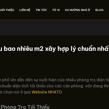
GIỚI THIỆU
LIÊN HỆ
TIN TỨC
TỬ VI
XU HƯỚNG NHÀ Ở
BLOG
ểu bao nhiêu m2 xây hợp lý chuẩn nhấ
 phố lớn dẫn đến sự xuất hiện của nhiều phòng trọ diện t
 chuẩn diện tích tối thiểu cho các căn phòng, vốn đang th
ựa chọn nơi ở qua
Website NHATO
.
 Phòng Trọ Tối Thiểu