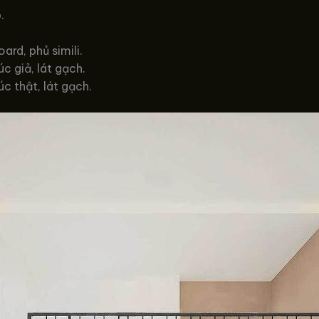
.
rd, phủ simili.
c giả, lát gạch.
c thật, lát gạch.