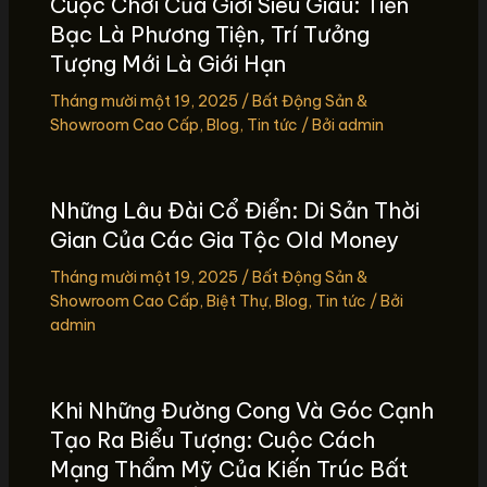
Cuộc Chơi Của Giới Siêu Giàu: Tiền
Bạc Là Phương Tiện, Trí Tưởng
Tượng Mới Là Giới Hạn
Tháng mười một 19, 2025
/
Bất Động Sản &
Showroom Cao Cấp
,
Blog
,
Tin tức
/ Bởi
admin
Những Lâu Đài Cổ Điển: Di Sản Thời
Gian Của Các Gia Tộc Old Money
Tháng mười một 19, 2025
/
Bất Động Sản &
Showroom Cao Cấp
,
Biệt Thự
,
Blog
,
Tin tức
/ Bởi
admin
Khi Những Đường Cong Và Góc Cạnh
Tạo Ra Biểu Tượng: Cuộc Cách
Mạng Thẩm Mỹ Của Kiến Trúc Bất