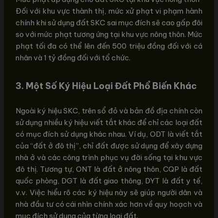
Đối với khu vực thành thị, mức xử phạt vi phạm hành
chính khi sử dụng đất SKC sai mục đích sẽ cao gấp đôi
so với mức phạt tương ứng tại khu vực nông thôn. Mức
phạt tối đa có thể lên đến 500 triệu đồng đối với cá
nhân và 1 tỷ đồng đối với tổ chức.
3. Một Số Ký Hiệu Loại Đất Phổ Biến Khác
Ngoài ký hiệu SKC, trên sổ đỏ và bản đồ địa chính còn
sử dụng nhiều ký hiệu viết tắt khác để chỉ các loại đất
có mục đích sử dụng khác nhau. Ví dụ, ODT là viết tắt
của “đất ở đô thị”, chỉ đất được sử dụng để xây dựng
nhà ở và các công trình phục vụ đời sống tại khu vực
đô thị. Tương tự, ONT là đất ở nông thôn, CQP là đất
quốc phòng, DGT là đất giao thông, DYT là đất y tế,
v.v. Việc hiểu rõ các ký hiệu này sẽ giúp người dân và
nhà đầu tư có cái nhìn chính xác hơn về quy hoạch và
mục đích sử dụng của từng loại đất.