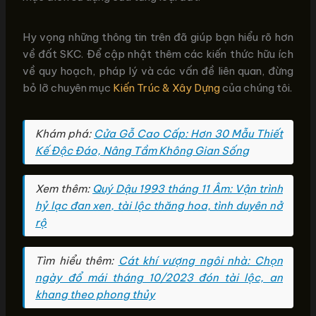
Hy vọng những thông tin trên đã giúp bạn hiểu rõ hơn
về đất SKC. Để cập nhật thêm các kiến thức hữu ích
về quy hoạch, pháp lý và các vấn đề liên quan, đừng
bỏ lỡ chuyên mục
Kiến Trúc & Xây Dựng
của chúng tôi.
Khám phá:
Cửa Gỗ Cao Cấp: Hơn 30 Mẫu Thiết
Kế Độc Đáo, Nâng Tầm Không Gian Sống
Xem thêm:
Quý Dậu 1993 tháng 11 Âm: Vận trình
hỷ lạc đan xen, tài lộc thăng hoa, tình duyên nở
rộ
Tìm hiểu thêm:
Cát khí vượng ngôi nhà: Chọn
ngày đổ mái tháng 10/2023 đón tài lộc, an
khang theo phong thủy