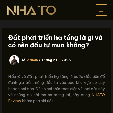
Nhảy
tới
nội
dung
Đất phát triển hạ tầng là gì và
có nên đầu tư mua không?
Bởi
admin
/
Tháng 2 19, 2026
Hiểu rõ về đất phát triển hạ tầng là bước đầu tiên để
đánh giá tiềm năng đầu tư vào các khu vực có quy
hoạch bài bản. Để có cái nhìn toàn diện về loại đất này
và những cơ hội mà nó mang lại, hãy cùng
NHATO
Review
khám phá chi tiết.