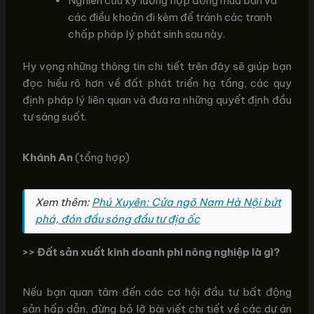
Nghiên cứu kỹ lưỡng hợp đồng mua bán và
các điều khoản đi kèm để tránh các tranh
chấp pháp lý phát sinh sau này.
Hy vọng những thông tin chi tiết trên đây sẽ giúp bạn
đọc hiểu rõ hơn về đất phát triển hạ tầng, các quy
định pháp lý liên quan và đưa ra những quyết định đầu
tư sáng suốt.
Khánh An
(tổng hợp)
Xem thêm:
Phú Xuyên: Cửa ngõ Nam Hà Nội bứt
phá, đón đầu sóng đầu tư địa ốc
>> Đất sản xuất kinh doanh phi nông nghiệp là gì?
Nếu bạn quan tâm đến các cơ hội đầu tư bất động
sản hấp dẫn, đừng bỏ lỡ bài viết chi tiết về các dự án