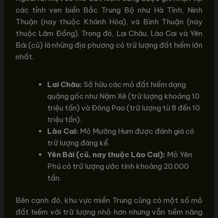
các tỉnh ven biển Bắc Trung Bộ như Hà Tĩnh, Ninh
Thuận (nay thuộc Khánh Hòa), và Bình Thuận (nay
thuộc Lâm Đồng). Trong đó, Lai Châu, Lào Cai và Yên
Bái (cũ) là những địa phương có trữ lượng đất hiếm lớn
nhất.
Lai Châu:
Sở hữu các mỏ đất hiếm dạng
quặng gốc như Nậm Xê (trữ lượng khoảng 10
triệu tấn) và Đông Pao (trữ lượng từ 8 đến 10
triệu tấn).
Lào Cai:
Mỏ Mường Hum được đánh giá có
trữ lượng đáng kể.
Yên Bái (cũ, nay thuộc Lào Cai):
Mỏ Yên
Phú có trữ lượng ước tính khoảng 20.000
tấn.
Bên cạnh đó, khu vực miền Trung cũng có một số mỏ
đất hiếm với trữ lượng nhỏ hơn nhưng vẫn tiềm năng