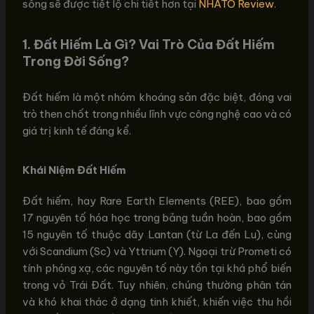
sống sẽ được tiết lộ chi tiết hơn tại
NHATO Review
.
1. Đất Hiếm Là Gì? Vai Trò Của Đất Hiếm
Trong Đời Sống?
Đất hiếm là một nhóm khoáng sản đặc biệt, đóng vai
trò then chốt trong nhiều lĩnh vực công nghệ cao và có
giá trị kinh tế đáng kể.
Khái Niệm Đất Hiếm
Đất hiếm, hay Rare Earth Elements (REE), bao gồm
17 nguyên tố hóa học trong bảng tuần hoàn, bao gồm
15 nguyên tố thuộc dãy Lantan (từ La đến Lu), cùng
với Scandium (Sc) và Yttrium (Y). Ngoại trừ Prometi có
tính phóng xạ, các nguyên tố này tồn tại khá phổ biến
trong vỏ Trái Đất. Tuy nhiên, chúng thường phân tán
và khó khai thác ở dạng tinh khiết, khiến việc thu hồi