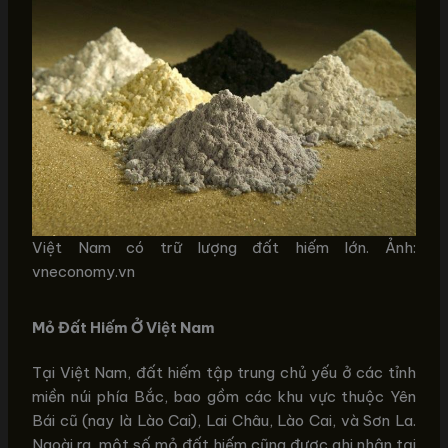
Việt Nam có trữ lượng đất hiếm lớn. Ảnh:
vneconomy.vn
Mỏ Đất Hiếm Ở Việt Nam
Tại Việt Nam, đất hiếm tập trung chủ yếu ở các tỉnh
miền núi phía Bắc, bao gồm các khu vực thuộc Yên
Bái cũ (nay là Lào Cai), Lai Châu, Lào Cai, và Sơn La.
Ngoài ra, một số mỏ đất hiếm cũng được ghi nhận tại