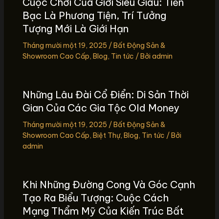
Cuộc Chơi Của Giới Siêu Giàu: Tiền
Bạc Là Phương Tiện, Trí Tưởng
Tượng Mới Là Giới Hạn
Tháng mười một 19, 2025
/
Bất Động Sản &
Showroom Cao Cấp
,
Blog
,
Tin tức
/ Bởi
admin
Những Lâu Đài Cổ Điển: Di Sản Thời
Gian Của Các Gia Tộc Old Money
Tháng mười một 19, 2025
/
Bất Động Sản &
Showroom Cao Cấp
,
Biệt Thự
,
Blog
,
Tin tức
/ Bởi
admin
Khi Những Đường Cong Và Góc Cạnh
Tạo Ra Biểu Tượng: Cuộc Cách
Mạng Thẩm Mỹ Của Kiến Trúc Bất