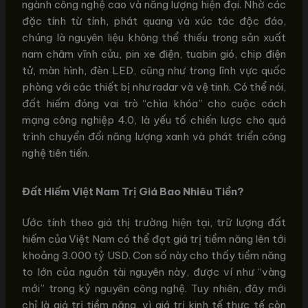
ngành công nghệ cao và năng lượng hiện đại. Nhờ các
đặc tính từ tính, phát quang và xúc tác độc đáo,
chúng là nguyên liệu không thể thiếu trong sản xuất
nam châm vĩnh cửu, pin xe điện, tuabin gió, chip điện
tử, màn hình, đèn LED, cũng như trong lĩnh vực quốc
phòng với các thiết bị như radar và vệ tinh. Có thể nói,
đất hiếm đóng vai trò “chìa khóa” cho cuộc cách
mạng công nghiệp 4.0, là yếu tố chiến lược cho quá
trình chuyển đổi năng lượng xanh và phát triển công
nghệ tiên tiến.
Đất Hiếm Việt Nam Trị Giá Bao Nhiêu Tiền?
Ước tính theo giá thị trường hiện tại, trữ lượng đất
hiếm của Việt Nam có thể đạt giá trị tiềm năng lên tới
khoảng 3.000 tỷ USD. Con số này cho thấy tiềm năng
to lớn của nguồn tài nguyên này, được ví như “vàng
mới” trong kỷ nguyên công nghệ. Tuy nhiên, đây mới
chỉ là giá trị tiềm năng, vì giá trị kinh tế thực tế còn