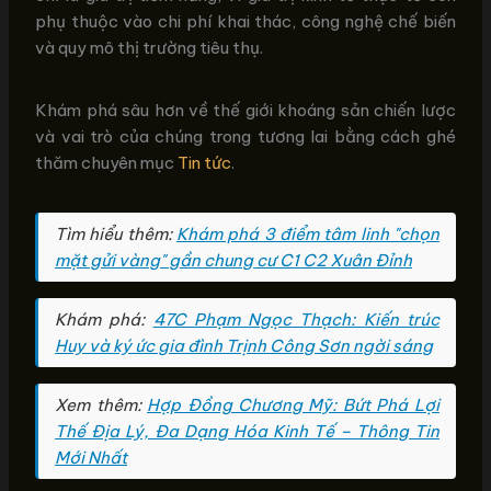
phụ thuộc vào chi phí khai thác, công nghệ chế biến
và quy mô thị trường tiêu thụ.
Khám phá sâu hơn về thế giới khoáng sản chiến lược
và vai trò của chúng trong tương lai bằng cách ghé
thăm chuyên mục
Tin tức
.
Tìm hiểu thêm:
Khám phá 3 điểm tâm linh "chọn
mặt gửi vàng" gần chung cư C1 C2 Xuân Đỉnh
Khám phá:
47C Phạm Ngọc Thạch: Kiến trúc
Huy và ký ức gia đình Trịnh Công Sơn ngời sáng
Xem thêm:
Hợp Đồng Chương Mỹ: Bứt Phá Lợi
Thế Địa Lý, Đa Dạng Hóa Kinh Tế – Thông Tin
Mới Nhất