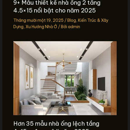
9+ Mẫu thiết kế nhà ống 2 tầng
4.5×15 nổi bật cho năm 2025
Tháng mười một 19, 2025
/
Blog
,
Kiến Trúc & Xây
Dựng
,
Xu Hướng Nhà Ở
/ Bởi
admin
Hơn 35 mẫu nhà ống lệch tầng