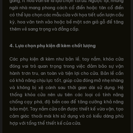
gàng, ít hoa văn sẽ là lựa chọn tối ưu. Ngược lại, những
ngôi nhà mang phong cách cổ điển hoặc tân cổ điển
có thể lựa chọn các mẫu cửa với họa tiết uốn lượn cầu
kỳ, hoa văn tinh xảo hoặc bề mặt sơn giả gỗ để tăng
thêm vẻ sang trọng và đẳng cấp.
4. Lựa chọn phụ kiện đi kèm chất lượng
Các phụ kiện đi kèm như bản lề, tay nắm, khóa cửa
đóng vai trò quan trọng trong việc đảm bảo sự vận
hành trơn tru, an toàn và tiện lợi cho cửa. Bản lề cần
có khả năng chịu lực tốt, giúp cửa đóng mở nhẹ nhàng
và không bị xệ cánh sau thời gian dài sử dụng. Hệ
thống khóa cửa nên ưu tiên các loại có tính năng
chống cạy phá, độ bền cao để tăng cường khả năng
bảo mật. Tay nắm cửa cần được thiết kế vừa vặn, tạo
cảm giác thoải mái khi sử dụng và có kiểu dáng phù
hợp với tổng thể thiết kế của cửa.