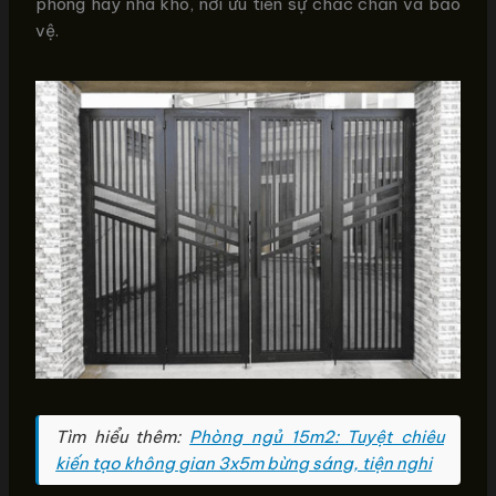
phòng hay nhà kho, nơi ưu tiên sự chắc chắn và bảo
vệ.
Tìm hiểu thêm:
Phòng ngủ 15m2: Tuyệt chiêu
kiến tạo không gian 3x5m bừng sáng, tiện nghi