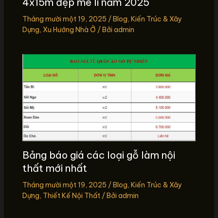
4x15m đẹp mê li năm 2025
Tháng mười một 19, 2025
/
Blog
,
Kiến Trúc & Xây
Dựng
,
Xu Hướng Nhà Ở
/ Bởi
admin
Bảng báo giá các loại gỗ làm nội
thất mới nhất
Tháng mười một 19, 2025
/
Blog
,
Kiến Trúc & Xây
Dựng
,
Thiết Kế Nội Thất
/ Bởi
admin