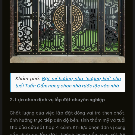
Khám phá:
Bật mí hướng nhà "vượng khí" cho
tuổi Tuất: Cẩm nang chọn nhà rước lộc vào nhà
2. Lựa chọn dịch vụ lắp đặt chuyên nghiệp
Chất lượng của việc lắp đặt đóng vai trò then chốt,
ảnh hưởng trực tiếp đến độ bền, tính thẩm mỹ và tuổi
thọ của cửa sắt hộp 4 cánh. Khi lựa chọn đơn vị cung
cấp dịch vụ lắp đặt, khách hàng cần xem xét kỹ