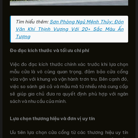
Tìm hiểu thêm:
Sơn Phòng Ngủ Mệnh Thủy: Đón
Vận Khí Thịnh Vượng Với 20+ Sắc Màu Ấn
Tượng
Đo đạc kích thước và tối ưu chi phí
Việc đo đạc kích thước chính xác trước khi lựa chọn
mẫu cửa là vô cùng quan trọng, đảm bảo cửa cổng
vừa vặn với khung và vận hành trơn tru. Bên cạnh đó,
việc so sánh giá cả và mẫu mã từ nhiều nhà cung cấp
sẽ giúp gia chủ đưa ra quyết định phù hợp với ngân
sách và nhu cầu của mình.
Lựa chọn thương hiệu và đơn vị uy tín
Ưu tiên lựa chọn cửa cổng từ các thương hiệu uy tín