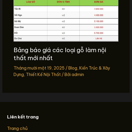
Bảng báo giá các loại gỗ làm nội
thất mới nhất
Tháng mười một 19, 2025
/
Blog
,
Kiến Trúc & Xây
Dựng
,
Thiết Kế Nội Thất
/ Bởi
admin
Liên kết trang
Trang chủ