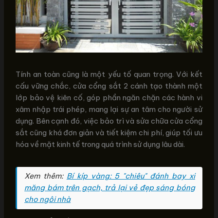
Tính an toàn cũng là một yếu tố quan trọng. Với kết
cấu vững chắc, cửa cổng sắt 2 cánh tạo thành một
lớp bảo vệ kiên cố, góp phần ngăn chặn các hành vi
xâm nhập trái phép, mang lại sự an tâm cho người sử
dụng. Bên cạnh đó, việc bảo trì và sửa chữa cửa cổng
sắt cũng khá đơn giản và tiết kiệm chi phí, giúp tối ưu
hóa về mặt kinh tế trong quá trình sử dụng lâu dài.
Xem thêm:
Bí kíp vàng: 5 "chiêu" đánh bay xi
măng bám trên gạch, trả lại vẻ đẹp sáng bóng
cho ngôi nhà