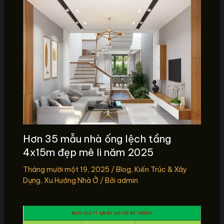
Hơn 35 mẫu nhà ống lệch tầng
4x15m đẹp mê li năm 2025
Tháng mười một 19, 2025
/
Blog
,
Kiến Trúc & Xây
Dựng
,
Xu Hướng Nhà Ở
/ Bởi
admin