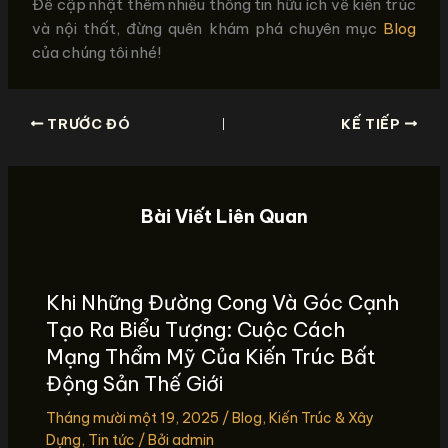
Để cập nhật thêm nhiều thông tin hữu ích về kiến trúc
và nội thất, đừng quên khám phá chuyên mục
Blog
của chúng tôi nhé!
TRƯỚC ĐÓ
KẾ TIẾP
Bài Viết Liên Quan
Khi Những Đường Cong Và Góc Cạnh
Tạo Ra Biểu Tượng: Cuộc Cách
Mạng Thẩm Mỹ Của Kiến Trúc Bất
Động Sản Thế Giới
Tháng mười một 19, 2025
/
Blog
,
Kiến Trúc & Xây
Dựng
,
Tin tức
/ Bởi
admin