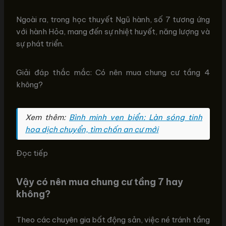
Ngoài ra, trong học thuyết Ngũ hành, số 7 tương ứng
với hành Hỏa, mang đến sự nhiệt huyết, năng lượng và
sự phát triển.
Giải đáp thắc mắc: Có nên mua chung cư tầng 4
không?
Xem thêm:
Bình minh ven biển: Làn sóng tinh
hoa dịch chuyển, tìm chốn an cư mới
Đọc tiếp
Vậy có nên mua chung cư tầng 7 hay
không?
Theo các chuyên gia bất động sản, việc né tránh tầng