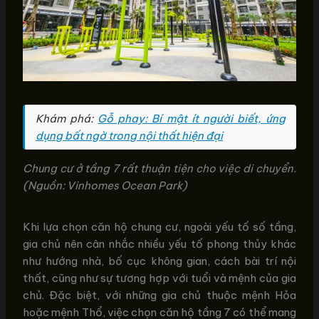
Khám phá:
Gỗ phay: Bí mật ít người biết, ứng
dụng bất ngờ trong nội thất hiện đại
Chung cư ở tầng 7 rất thuận tiện cho việc di chuyển.
(Nguồn: Vinhomes Ocean Park)
Khi lựa chọn căn hộ chung cư, ngoài yếu tố số tầng,
gia chủ nên cân nhắc nhiều yếu tố phong thủy khác
như hướng nhà, bố cục không gian, cách bài trí nội
thất, cũng như sự tương hợp với tuổi và mệnh của gia
chủ. Đặc biệt, với những gia chủ thuộc mệnh Hỏa
hoặc mệnh Thổ, việc chọn căn hộ tầng 7 có thể mang