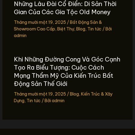
Những Lâu Đài Cổ Điển: Di Sản Thời
Gian Của Các Gia Tộc Old Money
Tháng mười một 19, 2025
/
Bất Động Sản &
Showroom Cao Cấp
,
Biệt Thự
,
Blog
,
Tin tức
/ Bởi
admin
Khi Những Đường Cong Và Góc Cạnh
Tạo Ra Biểu Tượng: Cuộc Cách
Mạng Thẩm Mỹ Của Kiến Trúc Bất
Động Sản Thế Giới
Tháng mười một 19, 2025
/
Blog
,
Kiến Trúc & Xây
Dựng
,
Tin tức
/ Bởi
admin