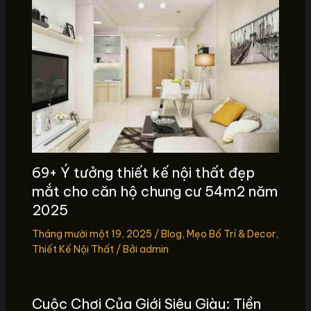
69+ Ý tưởng thiết kế nội thất đẹp
mắt cho căn hộ chung cư 54m2 năm
2025
Tháng mười một 19, 2025
/
Blog
,
Mẹo Bố Trí & Decor
,
Thiết Kế Nội Thất
/ Bởi
admin
Cuộc Chơi Của Giới Siêu Giàu: Tiền