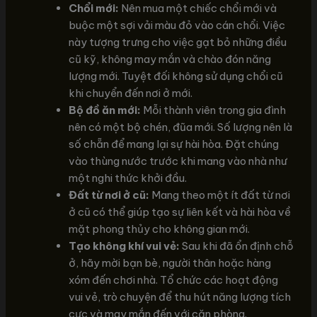
Chổi mới:
Nên mua một chiếc chổi mới và
buộc một sợi vải màu đỏ vào cán chổi. Việc
này tượng trưng cho việc gạt bỏ những điều
cũ kỹ, không may mắn và chào đón năng
lượng mới. Tuyệt đối không sử dụng chổi cũ
khi chuyển đến nơi ở mới.
Bộ đồ ăn mới:
Mỗi thành viên trong gia đình
nên có một bộ chén, đũa mới. Số lượng nên là
số chẵn để mang lại sự hài hòa. Đặt chúng
vào thùng nước trước khi mang vào nhà như
một nghi thức khởi đầu.
Đất từ nơi ở cũ:
Mang theo một ít đất từ nơi
ở cũ có thể giúp tạo sự liên kết và hài hòa về
mặt phong thủy cho không gian mới.
Tạo không khí vui vẻ:
Sau khi đã ổn định chỗ
ở, hãy mời bạn bè, người thân hoặc hàng
xóm đến chơi nhà. Tổ chức các hoạt động
vui vẻ, trò chuyện để thu hút năng lượng tích
cực và may mắn đến với căn phòng.