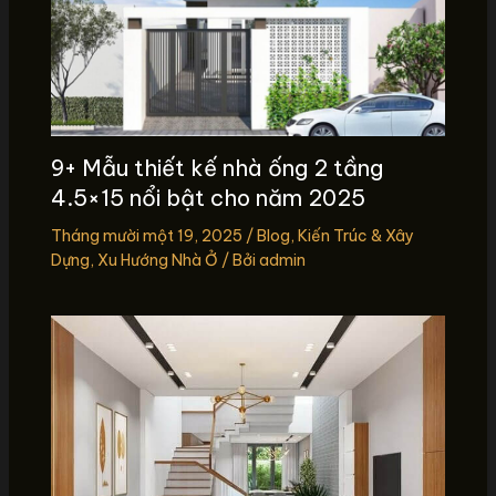
9+ Mẫu thiết kế nhà ống 2 tầng
4.5×15 nổi bật cho năm 2025
Tháng mười một 19, 2025
/
Blog
,
Kiến Trúc & Xây
Dựng
,
Xu Hướng Nhà Ở
/ Bởi
admin