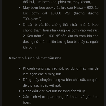
thổi bụi, kim bơm keo, phễu rót, máy khoan,…
Máy bơm keo epoxy áp lực cao Hawa – 600, áp
lực bơm đạt 10.000 PSI (tương đương
700kg/cm2)
Chuẩn bị vật liệu chống thấm trần nhà: 1. Keo
chống thấm trần nhà dùng để bơm vào vết nứt
2. Keo trám SL 1401 để gắn kim và trám kín các
đường nứt tránh hiện tượng keo bị chảy ra ngoài
khi bơm
Bước 2: Vệ sinh bề mặt trần nhà
Khoanh vùng các vết nứt, sử dụng máy mài để
làm sạch các đường nứt.
Dùng máy chuyên dụng và bàn chải sắt, cọ quét
để thổi sạch các vết nứt.
Đánh dấu vị trí vết nứt bê tông cần xử lý.
Xác định vị trí quan trọng để khoan và gắn kim
bơm.