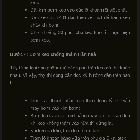
sâu.
Đặt kim bơm keo vào các lỗ khoan rồi siết chặt.
Dán keo SL 1401 dọc theo vết nứt để tránh keo
chảy khi bơm.
Chờ khoảng 30 phút cho keo khô rồi thực hiện
bơm keo.
Bước 4: Bơm keo chống thấm trần nhà
Tùy từng loại sản phẩm mà cách pha trộn keo có thể khác
nhau. Vì vậy, thợ thi công cần đọc kỹ hướng dẫn trên bao
bì.
Trộn các thành phần keo theo đúng tỷ lệ. Gắn
máy bơm vào kim bơm;
Bơm keo vào vết nứt bằng máy áp lực cao đến
khi keo không thấm vào nữa thì dừng lại.
Khi keo đã khô, tháo kim bơm keo.
Trám lỗ khoan bằng vữa trộn phụ gia Sika latex.