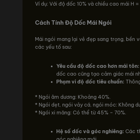
Ví dụ: Với độ dốc 10% và chiều cao mái H = 
Cách Tính Độ Dốc Mái Ngói
Mái ngói mang lại vẻ đẹp sang trọng, bền v
các yếu tố sau:
Yêu cầu độ dốc cao hơn mái tôn:
dốc cao cũng tạo cảm giác mái nh
Phạm vi độ dốc tiêu chuẩn:
Thông
* Ngói âm dương: Khoảng 40%.
* Ngói dẹt, ngói vảy cá, ngói móc: Không d
* Ngói xi măng: Có thể từ 45% – 70%.
Hệ số dốc và góc nghiêng:
Các th
góc nghiêng mái.