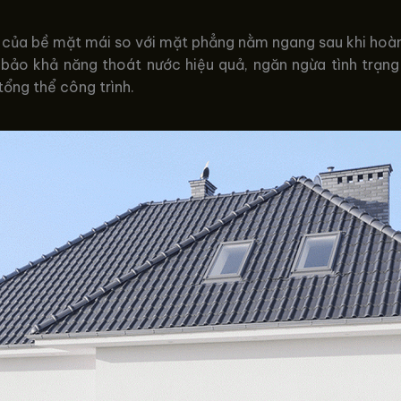
 của bề mặt mái so với mặt phẳng nằm ngang sau khi hoàn 
 bảo khả năng thoát nước hiệu quả, ngăn ngừa tình trạn
ổng thể công trình.