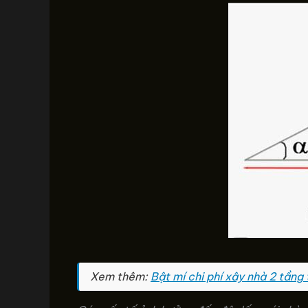
Xem thêm:
Bật mí chi phí xây nhà 2 tầng