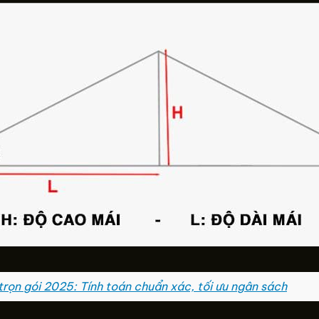
 trọn gói 2025: Tính toán chuẩn xác, tối ưu ngân sách