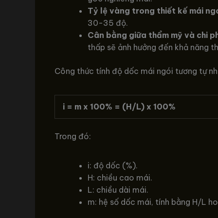
Tỷ lệ vàng trong thiết kế mái ngó
30-35 độ.
Cân bằng giữa thẩm mỹ và chi ph
thấp sẽ ảnh hưởng đến khả năng t
Công thức tính độ dốc mái ngói tương tự nh
i = m x 100% = (H/L) x 100%
Trong đó:
i: độ dốc (%).
H: chiều cao mái.
L: chiều dài mái.
m: hệ số dốc mái, tính bằng H/L ho