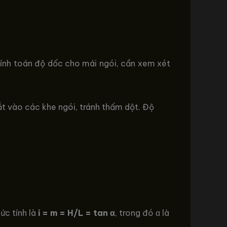
 tính toán độ dốc cho mái ngói, cần xem xét
t vào các khe ngói, tránh thấm dột. Độ
ức tính là
i = m = H/L = tan α
, trong đó α là