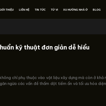
GIỚI THIỆU
LIÊN HỆ
TIN TỨC
TỬ VI
XU HƯỚNG NHÀ Ở
BLOG
huẩn kỹ thuật đơn giản dễ hiểu
hông chỉ phụ thuộc vào vật liệu xây dựng mà còn ở khả n
ngăn ngừa các vấn đề thấm dột tiềm ẩn và tối ưu hóa di