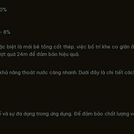
40%
 – 8%
c biệt là mái bê tông cốt thép, việc bố trí khe co giãn
vượt quá 24m để đảm bảo hiệu quả.
hả năng thoát nước càng nhanh. Dưới đây là chi tiết cách
 tế và sự đa dạng trong ứng dụng. Để đảm bảo chất lượng 