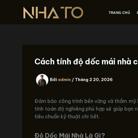
Nhảy
tới
TRANG CHỦ
nội
dung
Cách tính độ dốc mái nhà c
Bởi
admin
/
Tháng 2 20, 2026
Đảm bảo công trình bền vững và thẩm mỹ k
tính toán độ nghiêng phù hợp sẽ giúp bạn 
tiêu chuẩn kỹ thuật chi tiết.
Độ Dốc Mái Nhà Là Gì?