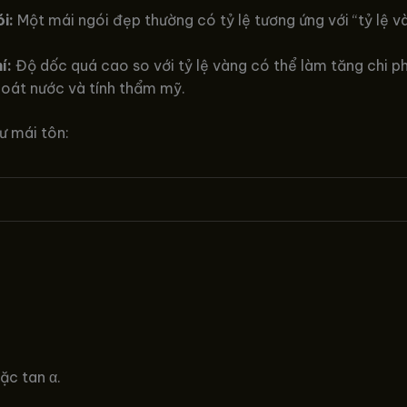
i:
Một mái ngói đẹp thường có tỷ lệ tương ứng với “tỷ lệ v
í:
Độ dốc quá cao so với tỷ lệ vàng có thể làm tăng chi ph
hoát nước và tính thẩm mỹ.
ư mái tôn:
ặc tan α.