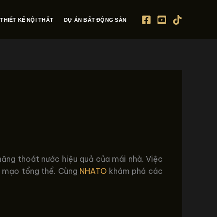
THIẾT KẾ NỘI THẤT
DỰ ÁN BẤT ĐỘNG SẢN
ăng thoát nước hiệu quả của mái nhà. Việc
ện mạo tổng thể. Cùng
NHATO
khám phá các