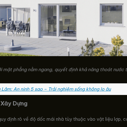
ới mặt phẳng nằm ngang, quyết định khả năng thoát nước t
Lâm: An ninh 5 sao – Trải nghiệm sống không lo âu
 Xây Dựng
định rõ về độ dốc mái nhà tùy thuộc vào vật liệu lợp, cụ