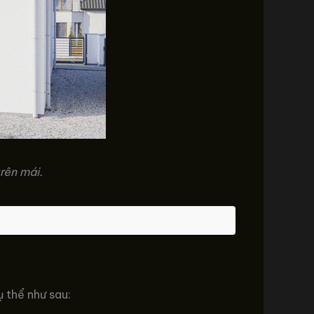
rên mái.
 thể như sau: