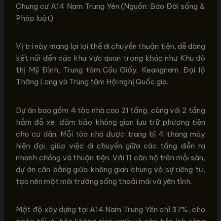
Chung cư A14 Nam Trung Yên (Nguồn: Báo Đời sống &
Pháp luật)
Vị trí này mang lại lợi thế di chuyển thuận tiện, dễ dàng
kết nối đến các khu vực quan trọng khác như Khu đô
thị Mỹ Đình, Trung tâm Cầu Giấy, Keangnam, Đại lộ
Thăng Long và Trung tâm Hội nghị Quốc gia.
Dự án bao gồm 4 tòa nhà cao 21 tầng, cùng với 2 tầng
hầm đỗ xe, đảm bảo không gian lưu trữ phương tiện
cho cư dân. Mỗi tòa nhà được trang bị 4 thang máy
hiện đại, giúp việc di chuyển giữa các tầng diễn ra
nhanh chóng và thuận tiện. Với 11 căn hộ trên mỗi sàn,
dự án cân bằng giữa không gian chung và sự riêng tư,
tạo nên một môi trường sống thoải mái và yên tĩnh.
Mật độ xây dựng tại A14 Nam Trung Yên chỉ 37%, cho