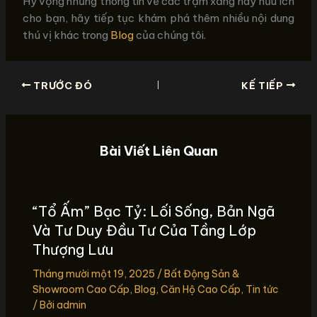
Hy vọng những thông tin về các trạm xăng này hữu ích
cho bạn, hãy tiếp tục khám phá thêm nhiều nội dung
thú vị khác trong
Blog
của chúng tôi.
TRƯỚC ĐÓ
KẾ TIẾP
Bài Viết Liên Quan
“Tổ Ấm” Bạc Tỷ: Lối Sống, Bản Ngã
Và Tư Duy Đầu Tư Của Tầng Lớp
Thượng Lưu
Tháng mười một 19, 2025
/
Bất Động Sản &
Showroom Cao Cấp
,
Blog
,
Căn Hộ Cao Cấp
,
Tin tức
/ Bởi
admin