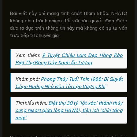
Bài viết này chỉ mang tính chất tham khảo. NHATO
không chịu trách nhiệm đối với các quyết định được
đưa ra dựa trên thông tin này mà không có sự tư vấn
trực tiếp từ chuyên gia.
Xem thêm:
9 Tuyệt Chiêu Làm Đẹp Hàng Rào
Biệt Thự Bằng Cây Xanh Ấn Tượng
Khám phá:
Phong Thủy Tuổi Thìn 1988: Bí Quyết
Chọn Hướng Nhà Đón Tài Lộc Vượng Khí
Tìm hiểu thêm:
Biệt thự 30 tỷ "lột xác" thành thủy
cung resort giữa lòng Hà Nội, tiện ích "chín tầng
mây"