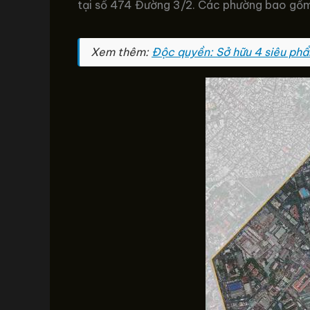
tại số 474 Đường 3/2. Các phường bao gồm: 1, 2
Xem thêm:
Độc quyền: Sở hữu 4 siêu phẩm 