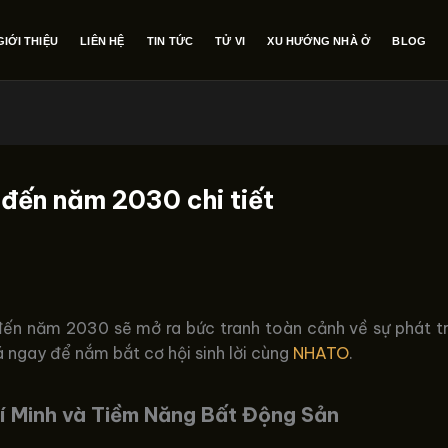
GIỚI THIỆU
LIÊN HỆ
TIN TỨC
TỬ VI
XU HƯỚNG NHÀ Ở
BLOG
đến năm 2030 chi tiết
đến năm 2030 sẽ mở ra bức tranh toàn cảnh về sự phát tr
 ngay để nắm bắt cơ hội sinh lời cùng
NHATO
.
í Minh và Tiềm Năng Bất Động Sản