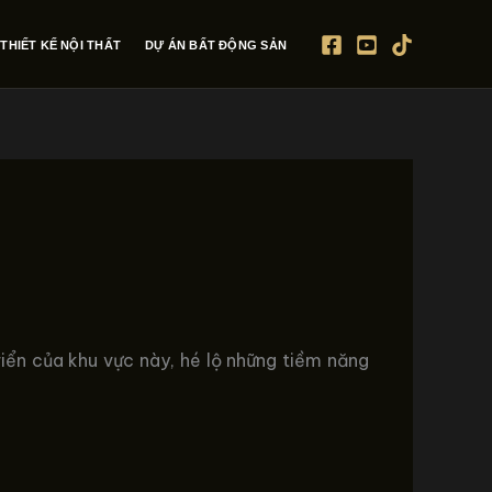
THIẾT KẾ NỘI THẤT
DỰ ÁN BẤT ĐỘNG SẢN
iển của khu vực này, hé lộ những tiềm năng