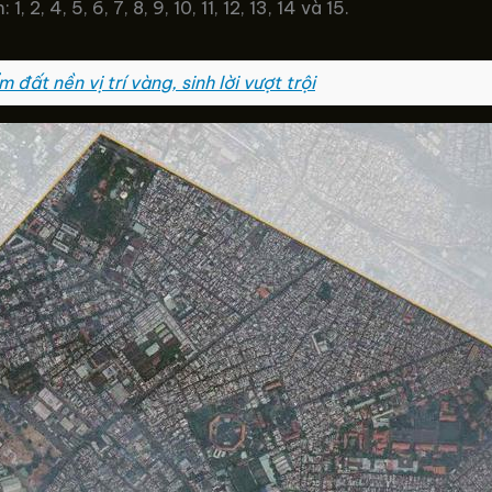
, 4, 5, 6, 7, 8, 9, 10, 11, 12, 13, 14 và 15.
đất nền vị trí vàng, sinh lời vượt trội