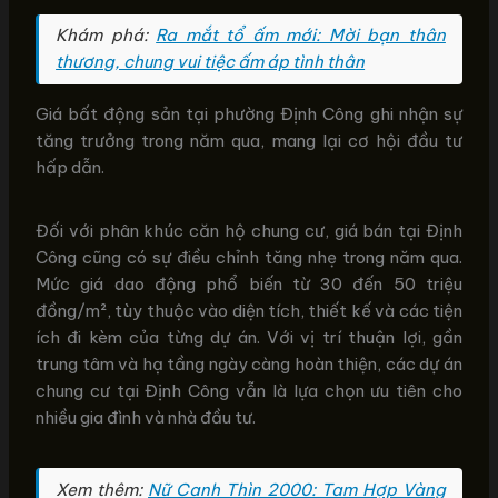
Khám phá:
Ra mắt tổ ấm mới: Mời bạn thân
thương, chung vui tiệc ấm áp tình thân
Giá bất động sản tại phường Định Công ghi nhận sự
tăng trưởng trong năm qua, mang lại cơ hội đầu tư
hấp dẫn.
Đối với phân khúc căn hộ chung cư, giá bán tại Định
Công cũng có sự điều chỉnh tăng nhẹ trong năm qua.
Mức giá dao động phổ biến từ 30 đến 50 triệu
đồng/m², tùy thuộc vào diện tích, thiết kế và các tiện
ích đi kèm của từng dự án. Với vị trí thuận lợi, gần
trung tâm và hạ tầng ngày càng hoàn thiện, các dự án
chung cư tại Định Công vẫn là lựa chọn ưu tiên cho
nhiều gia đình và nhà đầu tư.
Xem thêm:
Nữ Canh Thìn 2000: Tam Hợp Vàng