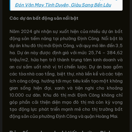
Đón Vận May Tình Duyên, Giàu Sang Bền Lâu
Các dự án bất động sản nổi bật
Năm 2024 ghi nhận sự xuất hiện của nhiều dự án bất
động sản tiềm năng tại phường Định Công. Nổi bật là
dự án khu đô thị mới Định Công, với quy mô lên đến 3,5
ha. Dự án này được định giá với mức 25,74 – 384,62
triệu/m2, hứa hẹn trở thành trung tâm kinh doanh và
an cư sầm uất nhờ vị trí chiến lược. Dự án bao gồm
các tòa nhà cao tầng, biệt thự, nhà liền kề và các tiện
ích công cộng, hướng tới mục tiêu kiến tạo một không
gian sống hiện đại, xanh và tiện nghi cho khoảng
10.000 cư dân. Khu đô thị mới Định Công không chỉ
góp phần cải thiện diện mạo đô thị mà còn kỳ vọng
tạo động lực phát triển mạnh mẽ cho thị trường bất
động sản của phường Định Công và quận Hoàng Mai.