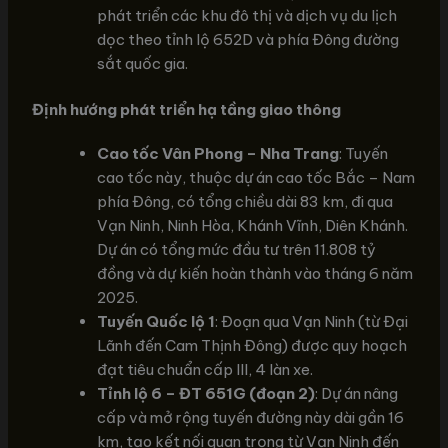
phát triển các khu đô thị và dịch vụ du lịch
dọc theo tỉnh lộ 652D và phía Đông đường
sắt quốc gia.
Định hướng phát triển hạ tầng giao thông
Cao tốc Vân Phong – Nha Trang
: Tuyến
cao tốc này, thuộc dự án cao tốc Bắc – Nam
phía Đông, có tổng chiều dài 83 km, đi qua
Vạn Ninh, Ninh Hòa, Khánh Vĩnh, Diên Khánh.
Dự án có tổng mức đầu tư trên 11.808 tỷ
đồng và dự kiến hoàn thành vào tháng 6 năm
2025.
Tuyến Quốc lộ 1
: Đoạn qua Vạn Ninh (từ Đại
Lãnh đến Cam Thịnh Đông) được quy hoạch
đạt tiêu chuẩn cấp III, 4 làn xe.
Tỉnh lộ 6 – ĐT 651G (đoạn 2)
: Dự án nâng
cấp và mở rộng tuyến đường này dài gần 16
km, tạo kết nối quan trọng từ Vạn Ninh đến