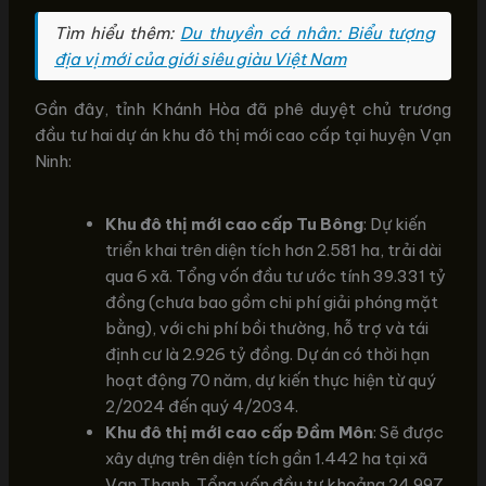
Tìm hiểu thêm:
Du thuyền cá nhân: Biểu tượng
địa vị mới của giới siêu giàu Việt Nam
Gần đây, tỉnh Khánh Hòa đã phê duyệt chủ trương
đầu tư hai dự án khu đô thị mới cao cấp tại huyện Vạn
Ninh:
Khu đô thị mới cao cấp Tu Bông
: Dự kiến
triển khai trên diện tích hơn 2.581 ha, trải dài
qua 6 xã. Tổng vốn đầu tư ước tính 39.331 tỷ
đồng (chưa bao gồm chi phí giải phóng mặt
bằng), với chi phí bồi thường, hỗ trợ và tái
định cư là 2.926 tỷ đồng. Dự án có thời hạn
hoạt động 70 năm, dự kiến thực hiện từ quý
2/2024 đến quý 4/2034.
Khu đô thị mới cao cấp Đầm Môn
: Sẽ được
xây dựng trên diện tích gần 1.442 ha tại xã
Vạn Thạnh. Tổng vốn đầu tư khoảng 24.997