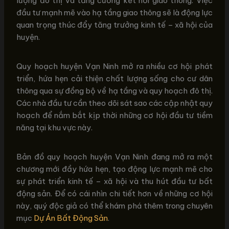
lượng đô thị và tăng cường kết nối giao thông. Việc
đầu tư mạnh mẽ vào hạ tầng giao thông sẽ là động lực
quan trọng thúc đẩy tăng trưởng kinh tế – xã hội của
huyện.
Quy hoạch huyện Vạn Ninh mở ra nhiều cơ hội phát
triển, hứa hẹn cải thiện chất lượng sống cho cư dân
thông qua sự đồng bộ về hạ tầng và quy hoạch đô thị.
Các nhà đầu tư cần theo dõi sát sao các cập nhật quy
hoạch để nắm bắt kịp thời những cơ hội đầu tư tiềm
năng tại khu vực này.
Bản đồ quy hoạch huyện Vạn Ninh đang mở ra một
chương mới đầy hứa hẹn, tạo động lực mạnh mẽ cho
sự phát triển kinh tế – xã hội và thu hút đầu tư bất
động sản. Để có cái nhìn chi tiết hơn về những cơ hội
này, quý độc giả có thể khám phá thêm trong chuyên
mục
Dự Án Bất Động Sản
.