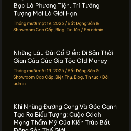
Bạc Là Phương Tiện, Trí Tưởng
Tượng Mới Là Giới Hạn
Tháng mười một 19, 2025
/
Bất Động Sản &
Showroom Cao Cấp
,
Blog
,
Tin tức
/ Bởi
admin
Những Lâu Đài Cổ Điển: Di Sản Thời
Gian Của Các Gia Tộc Old Money
Tháng mười một 19, 2025
/
Bất Động Sản &
Showroom Cao Cấp
,
Biệt Thự
,
Blog
,
Tin tức
/ Bởi
admin
Khi Những Đường Cong Và Góc Cạnh
Tạo Ra Biểu Tượng: Cuộc Cách
Mạng Thẩm Mỹ Của Kiến Trúc Bất
Động Sản Thế Giới