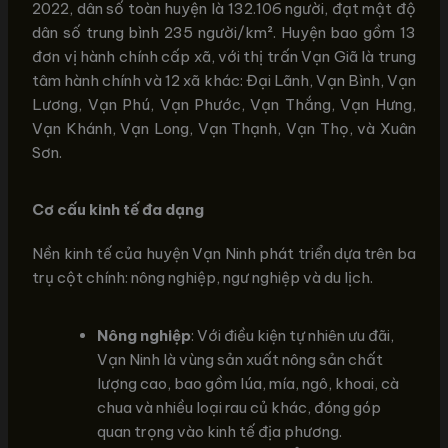
2022, dân số toàn huyện là 132.106 người, đạt mật độ
dân số trung bình 235 người/km². Huyện bao gồm 13
đơn vị hành chính cấp xã, với thị trấn Vạn Giã là trung
tâm hành chính và 12 xã khác: Đại Lãnh, Vạn Bình, Vạn
Lương, Vạn Phú, Vạn Phước, Vạn Thắng, Vạn Hưng,
Vạn Khánh, Vạn Long, Vạn Thạnh, Vạn Thọ, và Xuân
Sơn.
Cơ cấu kinh tế đa dạng
Nền kinh tế của huyện Vạn Ninh phát triển dựa trên ba
trụ cột chính: nông nghiệp, ngư nghiệp và du lịch.
Nông nghiệp
: Với điều kiện tự nhiên ưu đãi,
Vạn Ninh là vùng sản xuất nông sản chất
lượng cao, bao gồm lúa, mía, ngô, khoai, cà
chua và nhiều loại rau củ khác, đóng góp
quan trọng vào kinh tế địa phương.