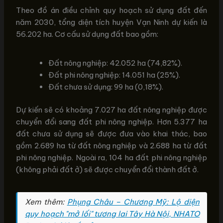
Theo đồ án điều chỉnh quy hoạch sử dụng đất đến
năm 2030, tổng diện tích huyện Vạn Ninh dự kiến là
56.202 ha. Cơ cấu sử dụng đất bao gồm:
Đất nông nghiệp: 42.052 ha (74,82%).
Đất phi nông nghiệp: 14.051 ha (25%).
Đất chưa sử dụng: 99 ha (0,18%).
Dự kiến sẽ có khoảng 7.027 ha đất nông nghiệp được
chuyển đổi sang đất phi nông nghiệp. Hơn 5.377 ha
đất chưa sử dụng sẽ được đưa vào khai thác, bao
gồm 2.689 ha từ đất nông nghiệp và 2.688 ha từ đất
phi nông nghiệp. Ngoài ra, 104 ha đất phi nông nghiệp
(không phải đất ở) sẽ được chuyển đổi thành đất ở.
Xem thêm:
Phụng Châu – Chương Mỹ: Lộ diện
quy hoạch "mở lối" tương lai Tây Hà Nội, NHATO