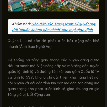
Khám phá:
Sào đất Bắc Trung Nam: Bí quyết quy
đổi "chuẩn không cần chỉnh" cho mọi giao dịch
Quỳnh Lưu có tốc độ phát triển bất động sản khá
nhanh (Ảnh: Báo Nghệ An)
Hệ thống hạ tầng giao thông của huyện đang được
đầu tư mạnh mẽ. Việc nâng cấp và mở rộng các tuyến
quốc lộ, tỉnh lộ và đường liên xã, bao gồm Quốc lộ 1A
và tỉnh lộ 537, không chỉ cải thiện khả năng kết nối
nội huyện và với các tỉnh lân cận mà còn tạo động lực
quan trọng cho phát triển kinh tế, giao thương và gia
tăng giá trị bất động sản.