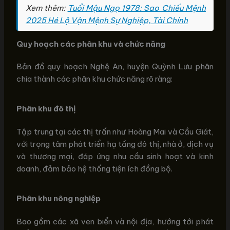
Xem thêm:
Tuổi Mậu Ngọ 1978: Sao Chiếu Mệnh
2025 Hé Lộ Vận Mệnh Sự Nghiệp, Tài Chính
Quy hoạch các phân khu và chức năng
Bản đồ quy hoạch Nghệ An, huyện Quỳnh Lưu phân
chia thành các phân khu chức năng rõ ràng:
Phân khu đô thị
Tập trung tại các thị trấn như Hoàng Mai và Cầu Giát,
với trọng tâm phát triển hạ tầng đô thị, nhà ở, dịch vụ
và thương mại, đáp ứng nhu cầu sinh hoạt và kinh
doanh, đảm bảo hệ thống tiện ích đồng bộ.
Phân khu nông nghiệp
Bao gồm các xã ven biển và nội địa, hướng tới phát