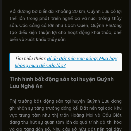
Với đường bờ biển dài khoảng 20 km, Quỳnh Lưu có lợi
thế lớn trong phát triển nghề cá và nuôi trồng thủy
sản. Các cảng cá lớn như Lạch Quèn, Quỳnh Phương
tạo điều kiện thuận lợi cho hoạt động khai thác, chế
biến và xuất khẩu thủy sản.
Tìm hiểu thêm:
Bí ẩn đất nền ven sông: Mua hay
không mua để rước lộc?
Tình hình bất động sản tại huyện Quỳnh
Lưu Nghệ An
Thị trường bất động sản tại huyện Quỳnh Lưu đang
ghi nhận sự tăng trưởng đáng kể. Đất nền tại các khu
vực trung tâm như thị trấn Hoàng Mai và Cầu Giát
đang thu hút sự quan tâm lớn do quá trình đô thị hóa
và gia tăng dân số. Nhu cầu sở hữu đất nền tại đây