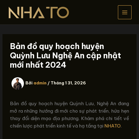
Nhảy
tới
nội
dung
Bản đồ quy hoạch huyện
Quỳnh Lưu Nghệ An cập nhật
mới nhất 2024
Bởi
admin
/
Tháng 1 31, 2026
Bản đồ quy hoạch huyện Quỳnh Lưu, Nghệ An đang
mở ra những hướng đi mới cho sự phát triển, hứa hẹn
thay đổi diện mạo địa phương. Khám phá chi tiết về
chiến lược phát triển kinh tế và hạ tầng tại
NHATO
.