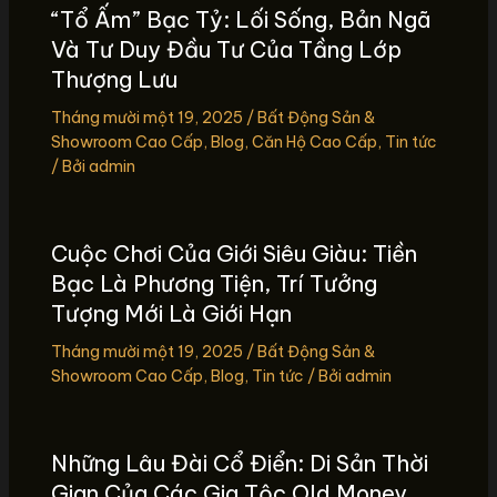
“Tổ Ấm” Bạc Tỷ: Lối Sống, Bản Ngã
Và Tư Duy Đầu Tư Của Tầng Lớp
Thượng Lưu
Tháng mười một 19, 2025
/
Bất Động Sản &
Showroom Cao Cấp
,
Blog
,
Căn Hộ Cao Cấp
,
Tin tức
/ Bởi
admin
Cuộc Chơi Của Giới Siêu Giàu: Tiền
Bạc Là Phương Tiện, Trí Tưởng
Tượng Mới Là Giới Hạn
Tháng mười một 19, 2025
/
Bất Động Sản &
Showroom Cao Cấp
,
Blog
,
Tin tức
/ Bởi
admin
Những Lâu Đài Cổ Điển: Di Sản Thời
Gian Của Các Gia Tộc Old Money