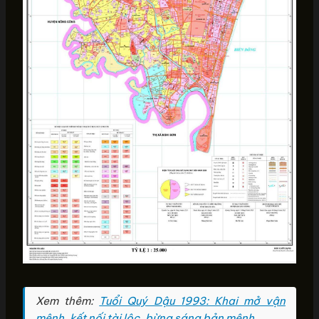
Xem thêm:
Tuổi Quý Dậu 1993: Khai mở vận
mệnh, kết nối tài lộc, bừng sáng bản mệnh