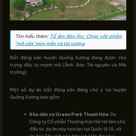
Tìm hiểu thêm:
Tổ ấm đón lộc: Chọn vật phẩm
"mở cửa" may mắn và tài vượng
Bất động sản huyện Quảng Xương đang được chú
trọng đầu tư mạnh mẽ (Ảnh: Báo Tài nguyên và Môi
trường)
Một số dự án bất động sản đáng chú ý tại huyện
Quảng Xương bao gồm:
Khu dân cư Green Park Thanh Hóa
: Do
Công ty Cổ phần Thương mại Hải Hà làm chủ
đầu tư, dự án này tọa lạc tại Quốc lộ 1A, xã