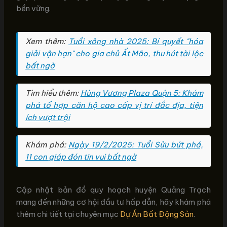
bền vững.
Xem thêm:
Tuổi xông nhà 2025: Bí quyết "hóa
giải vận hạn" cho gia chủ Ất Mão, thu hút tài lộc
bất ngờ
Tìm hiểu thêm:
Hùng Vương Plaza Quận 5: Khám
phá tổ hợp căn hộ cao cấp vị trí đắc địa, tiện
ích vượt trội
Khám phá:
Ngày 19/2/2025: Tuổi Sửu bứt phá,
11 con giáp đón tin vui bất ngờ
Cập nhật bản đồ quy hoạch huyện Quảng Trạch
mang đến những cơ hội đầu tư hấp dẫn, hãy khám phá
thêm chi tiết tại chuyên mục
Dự Án Bất Động Sản
.