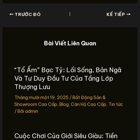
TRƯỚC ĐÓ
KẾ TIẾP
Bài Viết Liên Quan
“Tổ Ấm” Bạc Tỷ: Lối Sống, Bản Ngã
Và Tư Duy Đầu Tư Của Tầng Lớp
Thượng Lưu
Tháng mười một 19, 2025
/
Bất Động Sản &
Showroom Cao Cấp
,
Blog
,
Căn Hộ Cao Cấp
,
Tin tức
/ Bởi
admin
Cuộc Chơi Của Giới Siêu Giàu: Tiền