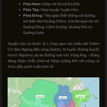
Phía Nam:
Giáp với thị xã Ba Đồn.
Phía Tây:
Giáp huyện Tuyên Hóa.
Phía Đông:
Tiếp giáp Biển Đông với đường
bờ biển dài khoảng 35km, trải dài qua các xã
Quảng Đông, Cảnh Dương, Quảng Phú và
Quảng Xuân.
Huyện còn có Quốc lộ 1 chạy qua với chiều dài 34km
(từ đèo Ngang đến sông Gianh), là tuyến đường huyết
mạch. Ngoài ra, dự án đường cao tốc Vũng Áng – Búng
đang được triển khai sẽ tăng cường kết nối vùng và
thúc đẩy phát triển kinh tế.